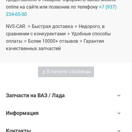
(SW) Кросс
(SW) Кросс
online на сайте или позвонив по телефону
+7 (937)
универсал,
универсал,
Лада Веста
Лада Веста
234-65-00
Спорт
Спорт
NVS-CAR: ⭐ Быстрая доставка ⭐ Недорого, в
сравнении с конкурентами ⭐ Удобные способы
оплаты ⭐ Более 10000+ отзывов ⭐ Гарантия
качественных запчастей
В начало страницы
Запчасти на ВАЗ / Лада
Информация
Контакты