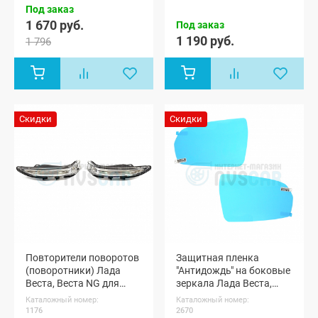
Под заказ
седан, Лада
Веста NG
1 670 руб.
Под заказ
(SW)
1 190 руб.
1 796
универсал,
Лада Веста
NG (SW)
Кросс
универсал,
Лада Веста
NG SportLine
Скидки
Скидки
(Спортлайн)
седан, Лада
Веста седан,
Лада Веста
Кросс седан,
Лада Веста
(SW)
универсал,
Лада Веста
(SW) Кросс
универсал,
Лада Веста
Повторители поворотов
Защитная пленка
Спорт
(поворотники) Лада
"Антидождь" на боковые
Веста, Веста NG для
зеркала Лада Веста,
зеркал (pg1176)
Веста NG
Каталожный номер:
Каталожный номер:
1176
2670