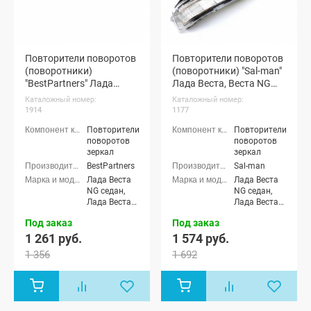
Повторители поворотов
Повторители поворотов
(поворотники)
(поворотники) "Sal-man"
"BestPartners" Лада
Лада Веста, Веста NG
Веста, Веста NG для
для зеркал
Каталожный номер:
Каталожный номер:
зеркал (динамический
(динамический
1914
1177
повторитель)
повторитель)
Повторители
Повторители
поворотов
поворотов
зеркал
зеркал
BestPartners
Sal-man
Лада Веста
Лада Веста
NG седан,
NG седан,
Лада Веста
Лада Веста
NG Кросс
NG Кросс
Под заказ
Под заказ
седан, Лада
седан, Лада
Веста NG
Веста NG
1 261 руб.
1 574 руб.
(SW)
(SW)
1 356
1 692
универсал,
универсал,
Лада Веста
Лада Веста
NG (SW)
NG (SW)
Кросс
Кросс
универсал,
универсал,