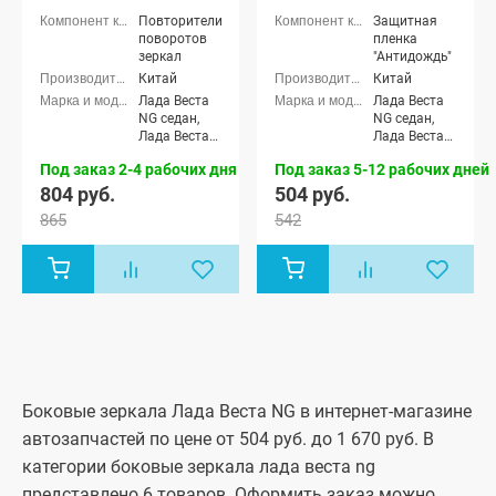
Повторители
Защитная
поворотов
пленка
зеркал
"Антидождь"
Китай
Китай
Лада Веста
Лада Веста
NG седан,
NG седан,
Лада Веста
Лада Веста
NG Кросс
NG Кросс
Под заказ 2-4 рабочих дня
Под заказ 5-12 рабочих дней
седан, Лада
седан, Лада
Веста NG
Веста NG
804 руб.
504 руб.
(SW)
(SW)
865
542
универсал,
универсал,
Лада Веста
Лада Веста
NG (SW)
NG (SW)
Кросс
Кросс
универсал,
универсал,
Лада Веста
Лада Веста
NG SportLine
NG SportLine
(Спортлайн)
(Спортлайн)
седан, Лада
седан, Лада
Веста седан,
Веста седан,
Лада Веста
Лада Веста
Боковые зеркала Лада Веста NG в интернет-магазине
Кросс седан,
Кросс седан,
автозапчастей по цене от 504 руб. до 1 670 руб. В
Лада Веста
Лада Веста
(SW)
(SW)
категории боковые зеркала лада веста ng
универсал,
универсал,
Лада Веста
Лада Веста
представлено 6 товаров. Оформить заказ можно