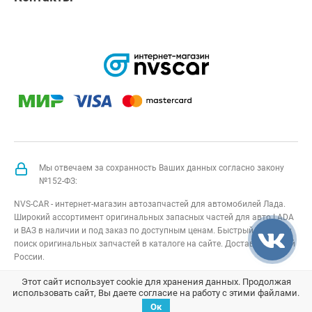
Мы отвечаем за сохранность Ваших данных согласно закону
№152-ФЗ:
NVS-CAR - интернет-магазин автозапчастей для автомобилей Лада.
Широкий ассортимент оригинальных запасных частей для авто LADA
и ВАЗ в наличии и под заказ по доступным ценам. Быстрый подбор и
поиск оригинальных запчастей в каталоге на сайте. Доставка по всей
России.
NVS-CAR
© 2014 –
2026
Все права защищены
карта сайта
;
Этот сайт использует cookie для хранения данных. Продолжая
использовать сайт, Вы даете согласие на работу с этими файлами.
Договор оферта
;
Политика конфиденциальности
Ок