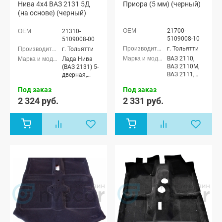
Нива 4х4 ВАЗ 2131 5Д
Приора (5 мм) (черный)
(на основе) (черный)
21700-
21310-
5109008-10
5109008-00
г. Тольятти
г. Тольятти
ВАЗ 2110,
Лада Нива
ВАЗ 2110М,
(ВАЗ 2131) 5-
ВАЗ 2111,
дверная,
ВАЗ 2112,
Лада Нива
Под заказ
Под заказ
Лада
4x4 (Урбан)
Приора
5-дверная
2 324 руб.
2 331 руб.
седан (ВАЗ
2170), Лада
Приора
универсал
(ВАЗ 2171),
Лада
Приора
хэтчбек (ВАЗ
2172), Лада
Приора-2
седан (ВАЗ
21704), Лада
Приора-2
хэтчбек (ВАЗ
21724)