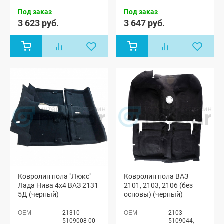
Лада Нива
Лада Нива
Под заказ
Под заказ
4x4 (ВАЗ
4x4 (ВАЗ
21213-214)
21213-214)
3 623 руб.
3 647 руб.
3-х дверная,
3-х дверная,
Лада Нива
Лада Нива
4x4 (Урбан)
4x4 (Урбан)
3-х дверная
3-х дверная
Ковролин пола "Люкс"
Ковролин пола ВАЗ
Лада Нива 4х4 ВАЗ 2131
2101, 2103, 2106 (без
5Д (черный)
основы) (черный)
21310-
2103-
5109008-00
5109044,