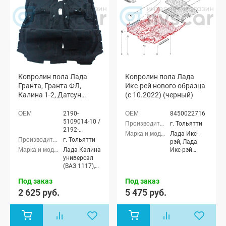
Ковролин пола Лада
Ковролин пола Лада
Гранта, Гранта ФЛ,
Икс-рей нового образца
Калина 1-2, Датсун
(с 10.2022) (черный)
(черный)
2190-
8450022716
5109014-10 /
г. Тольятти
2192-
Лада Икс-
5109014-10
г. Тольятти
рэй, Лада
Лада Калина
Икс-рэй
универсал
Кросс
(ВАЗ 1117),
Лада Калина
Под заказ
Под заказ
седан (ВАЗ
1118), Лада
2 625 руб.
5 475 руб.
Калина
хэтчбек (ВАЗ
1119), Лада
Калина