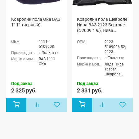
Ковролин пола Ока ВАЗ
Ковролин пола Шевроле
1111 (черный)
Нива ВАЗ 2123 Бертоне
(с 2009 г.в.), Нива
Тревел (черный)
1111-
2123-
5109008
5109006-52,
2123-
г. Тольятти
5109040-52
г. Тольятти
ВАЗ 1111
ОКА
Лада Нива
Тревел,
Шевроле
Нива (ВАЗ
Под заказ
Под заказ
2123)
2 325 руб.
2 331 руб.