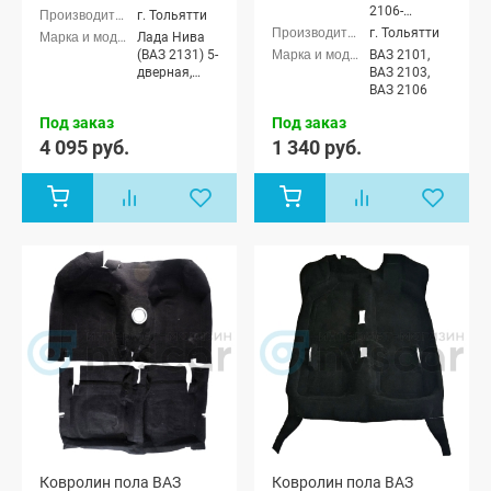
2106-
г. Тольятти
5109014
г. Тольятти
Лада Нива
(ВАЗ 2131) 5-
ВАЗ 2101,
дверная,
ВАЗ 2103,
Лада Нива
ВАЗ 2106
4x4 (Урбан)
Под заказ
Под заказ
5-дверная
4 095 руб.
1 340 руб.
Ковролин пола ВАЗ
Ковролин пола ВАЗ