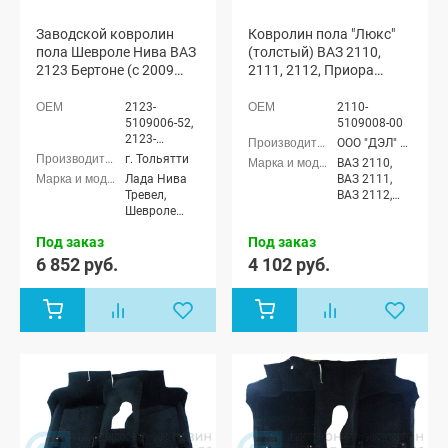
Заводской ковролин
Ковролин пола "Люкс"
пола Шевроле Нива ВАЗ
(толстый) ВАЗ 2110,
2123 Бертоне (с 2009
2111, 2112, Приора
г.в.), Нива Тревел
(цельный) (черный)
(черный)
2123-
2110-
5109006-52,
5109008-00
2123-
ООО "ДЭЛ" г. Сызрань
5109040-52
г. Тольятти
ВАЗ 2110,
Лада Нива
ВАЗ 2111,
Тревел,
ВАЗ 2112,
Шевроле
Лада
Нива (ВАЗ
Приора
Под заказ
Под заказ
2123)
седан (ВАЗ
2170), Лада
6 852 руб.
4 102 руб.
Приора
универсал
(ВАЗ 2171),
Лада
Приора
хэтчбек (ВАЗ
2172)