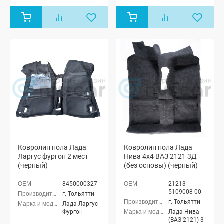
Лада Гранта
ФЛ хэтчбек,
Лада Гранта
ФЛ
универсал,
Лада Гранта
ФЛ лифтбек,
Лада Гранта
ФЛ Кросс
универсал,
Лада Гранта
ФЛ Спорт,
Лада Гранта
ФЛ Драйв
Актив седан,
Лада Гранта
ФЛ Драйв
Актив
Ковролин пола Лада
Ковролин пола Лада
лифтбек,
Ларгус фургон 2 мест
Нива 4х4 ВАЗ 2121 3Д
Datsun On-
Do, Datsun
(черный)
(без основы) (черный)
On-Do
Рестайлинг,
8450000327
21213-
Datsun Mi-Do
5109008-00
г. Тольятти
г. Тольятти
Лада Ларгус
Фургон
Лада Нива
(ВАЗ 2121) 3-