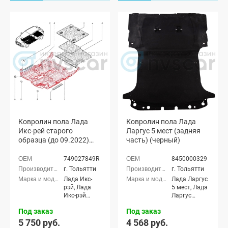
Спорт
хэтчбек,
Лада
Калина-2
хэтчбек (ВАЗ
2192), Лада
Калина-2
Спорт
хэтчбек,
Лада
Калина-2
универсал
(ВАЗ 2194),
Лада
Калина-2
Ковролин пола Лада
Ковролин пола Лада
Кросс
Икс-рей старого
Ларгус 5 мест (задняя
универсал,
образца (до 09.2022)
часть) (черный)
Лада Гранта
(черный)
седан (ВАЗ
749027849R
8450000329
2190), Лада
Гранта
г. Тольятти
г. Тольятти
Спорт седан
Лада Икс-
Лада Ларгус
(ВАЗ 21905),
рэй, Лада
5 мест, Лада
Лада Гранта
Икс-рэй
Ларгус
лифтбек
Кросс
Кросс 5 мест
(ВАЗ 2191),
Под заказ
Под заказ
Лада Гранта
5 750 руб.
4 568 руб.
ФЛ седан,