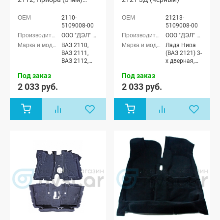
(черный)
2110-
21213-
5109008-00
5109008-00
ООО "ДЭЛ" г. Сызрань
ООО "ДЭЛ" г. Сызрань
ВАЗ 2110,
Лада Нива
ВАЗ 2111,
(ВАЗ 2121) 3-
ВАЗ 2112,
х дверная,
Лада
Лада Нива
Под заказ
Под заказ
Приора
4x4 (ВАЗ
седан (ВАЗ
21213-214)
2 033 руб.
2 033 руб.
2170), Лада
3-х дверная,
Приора
Лада Нива
универсал
4x4 (Урбан)
(ВАЗ 2171),
3-х дверная
Лада
Приора
хэтчбек (ВАЗ
2172)