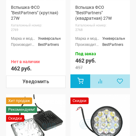
Вспышка ФСО
Вспышка ФСО
"BestPartners" (круглая)
"BestPartners"
27W
(квадратная) 27W
Каталожный номер:
Каталожный номер:
2769
2768
Универсальные
Универсальные
BestPartners
BestPartners
Под заказ
462 руб.
Нет в наличии
497
462 руб.
Уведомить
Хит продаж
Скидки
Рекомендуем!
Скидки