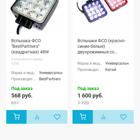
Вспышка ФСО
Вспышки ФСО (красно-
"BestPartners"
синие-белые)
(квадратная) 48W
двухрежимные со
стробоскопом (2 шт.)
Каталожный номер:
Универсальные
1774
Китай
Универсальные
BestPartners
Под заказ
Под заказ
568 руб.
1 600 руб.
611
1 720