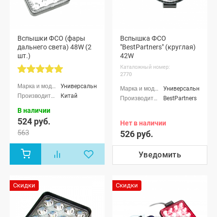
Вспышки ФСО (фары
Вспышка ФСО
дальнего света) 48W (2
"BestPartners" (круглая)
шт.)
42W
Каталожный номер:
2770
Универсальные
Универсальные
Китай
BestPartners
В наличии
524 руб.
Нет в наличии
563
526 руб.
Уведомить
Скидки
Скидки