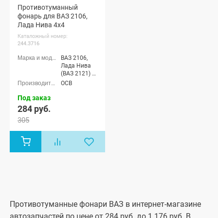
Противотуманный
фонарь для ВАЗ 2106,
Лада Нива 4х4
Каталожный номер:
244.3716
ВАЗ 2106,
Лада Нива
(ВАЗ 2121) 3-
х дверная,
ОСВ
Лада Нива
4x4 (ВАЗ
Под заказ
21213-214)
284 руб.
3-х дверная,
305
Лада Нива
(ВАЗ 2131) 5-
дверная,
Лада Нива
4x4 Пикап
Противотуманные фонари ВАЗ в интернет-магазине
автозапчастей по цене от 284 руб. до 1 176 руб. В