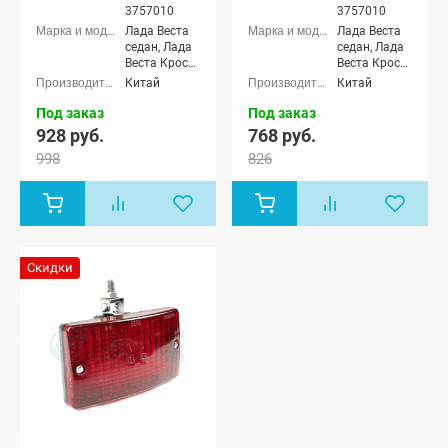
3757010
3757010
Лада Веста
Лада Веста
седан, Лада
седан, Лада
Веста Кросс
Веста Кросс
седан, Лада
седан, Лада
Китай
Китай
Веста (SW)
Веста (SW)
универсал,
универсал,
Под заказ
Под заказ
Лада Веста
Лада Веста
928 руб.
768 руб.
(SW) Кросс
(SW) Кросс
998
826
универсал,
универсал,
Лада Гранта
Лада Гранта
лифтбек
лифтбек
(ВАЗ 2191),
(ВАЗ 2191),
Лада Гранта
Лада Гранта
ФЛ лифтбек
ФЛ лифтбек
Скидки