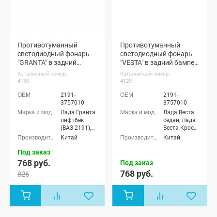
Противотуманный
Противотуманный
светодиодный фонарь
светодиодный фонарь
"GRANTA" в задний
"VESTA" в задний бампер
бампер Лада Гранта
Лада Веста
Каталожный номер:
Каталожный номер:
лифтбек, Гранта ФЛ
4130
4129
лифтбек
2191-
2191-
3757010
3757010
Лада Гранта
Лада Веста
лифтбек
седан, Лада
(ВАЗ 2191),
Веста Кросс
Лада Гранта
седан, Лада
Китай
Китай
ФЛ лифтбек
Веста (SW)
универсал,
Под заказ
Лада Веста
768 руб.
Под заказ
(SW) Кросс
768 руб.
826
универсал