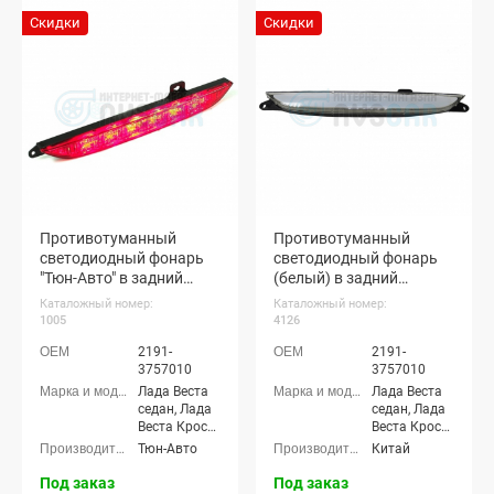
Скидки
Скидки
Противотуманный
Противотуманный
светодиодный фонарь
светодиодный фонарь
"Тюн-Авто" в задний
(белый) в задний
бампер Лада Гранта
бампер Лада Гранта
Каталожный номер:
Каталожный номер:
лифтбек, Гранта ФЛ
лифтбек, Гранта ФЛ
1005
4126
лифтбек, Веста
лифтбек, Веста
2191-
2191-
3757010
3757010
Лада Веста
Лада Веста
седан, Лада
седан, Лада
Веста Кросс
Веста Кросс
седан, Лада
седан, Лада
Тюн-Авто
Китай
Веста (SW)
Веста (SW)
универсал,
универсал,
Под заказ
Под заказ