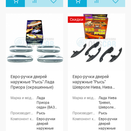
Скидки
Евро-ручки дверей
Евро-ручки дверей
наружные "Рысь" Лада
наружные "Рысь"
Приора (окрашенные)
Шевроле Нива, Нива
Тревел (неокрашенные)
Лада
Лада Нива
Приора
Тревел,
седан (ВАЗ
Шевроле
2170), Лада
Нива (ВАЗ
Рысь
Рысь
Приора
2123)
Евро-ручки
Евро-ручки
универсал
дверей
дверей
(ВАЗ 2171),
наружные
наружные
Лада