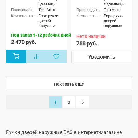
дверная,
х дверная,
Лада Нива
Лада Нива
Тюн-Авто
Тюн-Авто
4x4 (Урбан)
4x4 (ВАЗ
Евро-ручки
Евро-ручки
5-дверная
21213-214)
дверей
дверей
3-х дверная,
наружные
наружные
Лада Нива
4x4 (Урбан)
Под заказ 5-12 рабочих дней
Нет в наличии
3-х дверная
2 470 руб.
788 руб.
Уведомить
Показать еще
1
2
Ручки дверей наружные ВАЗ в интернет-магазине