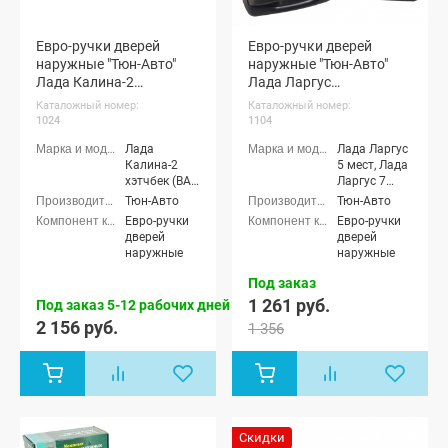
Евро-ручки дверей
Евро-ручки дверей
наружные "Тюн-Авто"
наружные "Тюн-Авто"
Лада Калина-2
Лада Ларгус
(окрашенные)
(неокрашенные)
Каталожный номер:
Каталожный номер:
1024
1104
Лада
Лада Ларгус
Калина-2
5 мест, Лада
хэтчбек (ВАЗ
Ларгус 7
2192), Лада
мест, Лада
Тюн-Авто
Тюн-Авто
Калина-2
Ларгус
Евро-ручки
Евро-ручки
универсал
Кросс 5
дверей
дверей
(ВАЗ 2194)
мест, Лада
наружные
наружные
Ларгус
Кросс 7
Под заказ
мест, Лада
1 261 руб.
Под заказ 5-12 рабочих дней
Ларгус FL 5
2 156 руб.
мест, Лада
1 356
Ларгус FL 7
мест, Лада
Ларгус FL
Кросс 5
мест, Лада
Ларгус FL
Кросс 7
Скидки