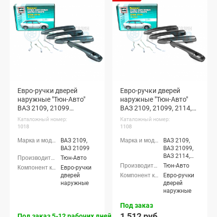
Евро-ручки дверей
Евро-ручки дверей
наружные "Тюн-Авто"
наружные "Тюн-Авто"
ВАЗ 2109, 21099
ВАЗ 2109, 21099, 2114,
(окрашенные)
2115 (неокрашенные)
Каталожный номер:
Каталожный номер:
1018
1108
ВАЗ 2109,
ВАЗ 2109,
ВАЗ 21099
ВАЗ 21099,
ВАЗ 2114,
Тюн-Авто
ВАЗ 2115
Тюн-Авто
Евро-ручки
дверей
Евро-ручки
наружные
дверей
наружные
Под заказ
1 512 руб.
Под заказ 5-12 рабочих дней