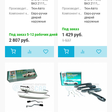
ВАЗ 2111,
ВАЗ 2111,
ВАЗ 2112,
ВАЗ 2112,
Тюн-Авто
Тюн-Авто
ВАЗ 21123
ВАЗ 21123
Евро-ручки
Евро-ручки
(купэ)
(купэ), Лада
дверей
дверей
Приора
наружные
наружные
седан (ВАЗ
2170), Лада
Под заказ
Приора
1 429 руб.
Под заказ 5-12 рабочих дней
универсал
2 807 руб.
(ВАЗ 2171),
1 537
Лада
Приора
хэтчбек (ВАЗ
2172), Лада
Приора купэ
(ВАЗ 21728),
Лада
Приора-2
седан (ВАЗ
21704), Лада
Приора-2
хэтчбек (ВАЗ
21724)