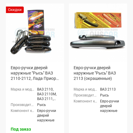
Скидки
Евро-ручки дверей
Евро-ручки дверей
наружные "Рысь" ВАЗ
наружные "Рысь" ВАЗ
2110-2112, Лада Приора
2113 (окрашенные)
(неокрашенные)
ВАЗ 2110,
ВАЗ 2113
ВАЗ 2110М,
Рысь
ВАЗ 2111,
Евро-ручки
ВАЗ 2112,
Рысь
дверей
ВАЗ 21123
Евро-ручки
наружные
(купэ), Лада
дверей
Приора
наружные
седан (ВАЗ
2170), Лада
Под заказ
Приора