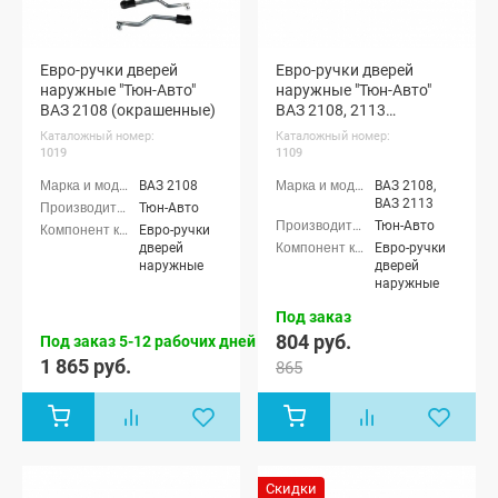
Евро-ручки дверей
Евро-ручки дверей
наружные "Тюн-Авто"
наружные "Тюн-Авто"
ВАЗ 2108 (окрашенные)
ВАЗ 2108, 2113
(неокрашенные)
Каталожный номер:
Каталожный номер:
1019
1109
ВАЗ 2108
ВАЗ 2108,
ВАЗ 2113
Тюн-Авто
Тюн-Авто
Евро-ручки
дверей
Евро-ручки
наружные
дверей
наружные
Под заказ
804 руб.
Под заказ 5-12 рабочих дней
1 865 руб.
865
Скидки