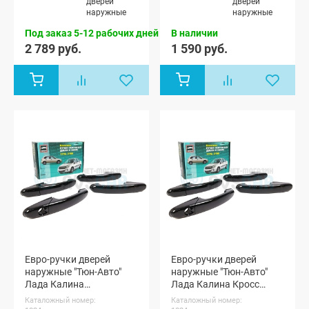
дверей
дверей
универсал,
Калина
наружные
наружные
Лада Гранта
хэтчбек (ВАЗ
ФЛ лифтбек,
1119), Лада
Под заказ 5-12 рабочих дней
В наличии
Лада Гранта
Калина-2
2 789 руб.
1 590 руб.
ФЛ Кросс
хэтчбек (ВАЗ
универсал
2192), Лада
Калина-2
универсал
(ВАЗ 2194),
Лада
Калина-2
Кросс
универсал,
Лада Гранта
седан (ВАЗ
2190), Лада
Гранта
лифтбек
(ВАЗ 2191),
Лада Гранта
ФЛ седан,
Лада Гранта
ФЛ хэтчбек,
Евро-ручки дверей
Евро-ручки дверей
Лада Гранта
наружные "Тюн-Авто"
наружные "Тюн-Авто"
ФЛ
универсал,
Лада Калина
Лада Калина Кросс
Лада Гранта
(окрашенные)
(окрашенные)
Каталожный номер:
Каталожный номер:
ФЛ лифтбек,