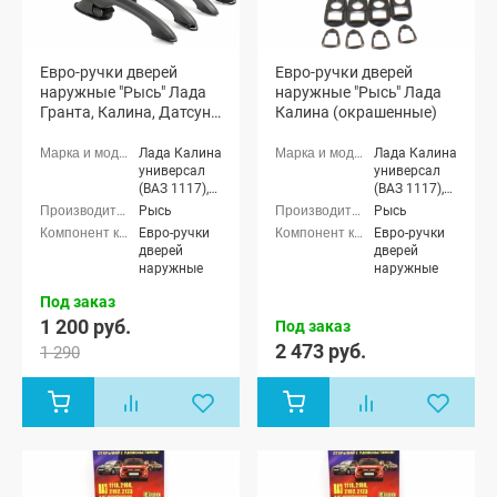
Евро-ручки дверей
Евро-ручки дверей
наружные "Рысь" Лада
наружные "Рысь" Лада
Гранта, Калина, Датсун
Калина (окрашенные)
(неокрашенные)
Лада Калина
Лада Калина
универсал
универсал
(ВАЗ 1117),
(ВАЗ 1117),
Лада Калина
Лада Калина
Рысь
Рысь
седан (ВАЗ
седан (ВАЗ
Евро-ручки
Евро-ручки
1118), Лада
1118), Лада
дверей
дверей
Калина
Калина
наружные
наружные
хэтчбек (ВАЗ
хэтчбек (ВАЗ
1119), Лада
1119)
Под заказ
Калина-2
1 200 руб.
Под заказ
хэтчбек (ВАЗ
2 473 руб.
2192), Лада
1 290
Калина-2
универсал
(ВАЗ 2194),
Лада
Калина-2
Кросс
универсал,
Лада Гранта