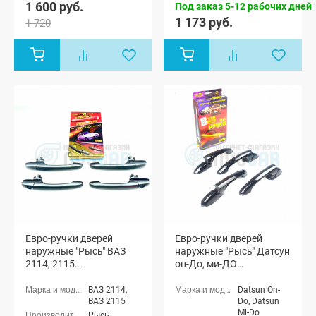
1 600 руб.
Под заказ 5-12 рабочих дней
универсал
1 173 руб.
(ВАЗ 2171),
1 720
Лада
Приора
хэтчбек (ВАЗ
2172), Лада
Приора купэ
(ВАЗ 21728),
Лада
Приора-2
седан (ВАЗ
21704), Лада
Приора-2
хэтчбек (ВАЗ
21724)
Евро-ручки дверей
Евро-ручки дверей
наружные "Рысь" ВАЗ
наружные "Рысь" Датсун
2114, 2115
он-До, ми-ДО
(окрашенные)
(окрашенные)
ВАЗ 2114,
Datsun On-
ВАЗ 2115
Do, Datsun
Mi-Do
Рысь