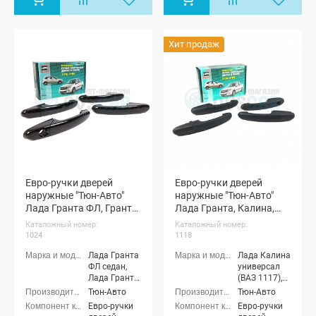
Хит продаж
Евро-ручки дверей
Евро-ручки дверей
наружные "Тюн-Авто"
наружные "Тюн-Авто"
Лада Гранта ФЛ, Гранта
Лада Гранта, Калина,
Кросс (окрашенные)
Датсун (неокрашенные)
Каталожный номер:
Каталожный номер:
1024
1118
Лада Гранта
Лада Калина
ФЛ седан,
универсал
Лада Гранта
(ВАЗ 1117),
ФЛ хэтчбек,
Лада Калина
Тюн-Авто
Тюн-Авто
Лада Гранта
седан (ВАЗ
Евро-ручки
Евро-ручки
ФЛ
1118), Лада