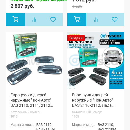
2 807 руб.
1 626
Скидки
Евро-ручки дверей
Евро-ручки дверей
наружные "Тюн-Авто"
наружные "Тюн-Авто"
ВАЗ 2110, 2111, 2112
ВАЗ 2110-2112, Лада
(окрашенные)
Приора (неокрашенные)
Каталожный номер:
Каталожный номер:
1015
1105
ВАЗ 2110,
ВАЗ 2110,
ВАЗ 2110М,
ВАЗ 2110М,