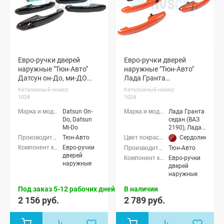
Евро-ручки дверей
Евро-ручки дверей
наружные "Тюн-Авто"
наружные "Тюн-Авто"
Датсун он-До, ми-ДО
Лада Гранта
(окрашенные)
(окрашенные)
Каталожный номер:
Каталожный номер:
1024
1024
Datsun On-
Лада Гранта
Do, Datsun
седан (ВАЗ
Mi-Do
2190), Лада
Гранта
Тюн-Авто
Сердолик (195 
лифтбек
Евро-ручки
Тюн-Авто
(ВАЗ 2191)
дверей
Евро-ручки
наружные
дверей
наружные
Под заказ 5-12 рабочих дней
В наличии
2 156 руб.
2 789 руб.