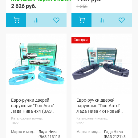
Ларгус FL 5
2 626 руб.
мест, Лада
1 356
Ларгус FL 7
мест, Лада
Ларгус FL
Кросс 5
мест, Лада
Ларгус FL
Кросс 7
Скидки
мест, Renault
Logan
Евро-ручки дверей
Евро-ручки дверей
наружные "Тюн-Авто"
наружные "Тюн-Авто"
Лада Нива 4х4 (ВАЗ
Лада Нива 4х4 новый
2131) (окрашенные)
замок (ВАЗ 2121, 21213-
Каталожный номер:
Каталожный номер:
214) (неокрашенные)
1022
2227
Лада Нива
Лада Нива
(ВАЗ 2131) 5-
(ВАЗ 2121) 3-