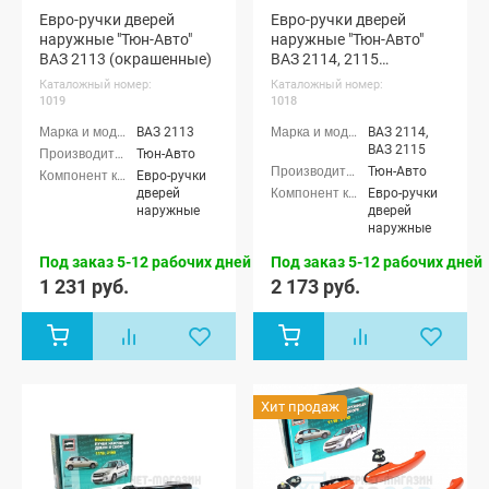
Евро-ручки дверей
Евро-ручки дверей
наружные "Тюн-Авто"
наружные "Тюн-Авто"
ВАЗ 2113 (окрашенные)
ВАЗ 2114, 2115
(окрашенные)
Каталожный номер:
Каталожный номер:
1019
1018
ВАЗ 2113
ВАЗ 2114,
ВАЗ 2115
Тюн-Авто
Тюн-Авто
Евро-ручки
дверей
Евро-ручки
наружные
дверей
наружные
Под заказ 5-12 рабочих дней
Под заказ 5-12 рабочих дней
1 231 руб.
2 173 руб.
Хит продаж