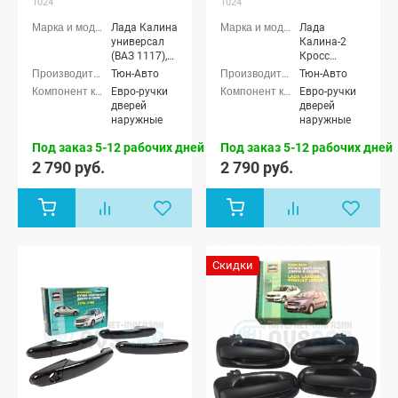
1024
1024
Лада Гранта
ФЛ Кросс
Лада Калина
Лада
универсал,
универсал
Калина-2
Datsun On-
(ВАЗ 1117),
Кросс
Do, Datsun
Лада Калина
универсал
Тюн-Авто
Тюн-Авто
Mi-Do
седан (ВАЗ
Евро-ручки
Евро-ручки
1118), Лада
дверей
дверей
Калина
наружные
наружные
хэтчбек (ВАЗ
1119)
Под заказ 5-12 рабочих дней
Под заказ 5-12 рабочих дней
2 790 руб.
2 790 руб.
Скидки