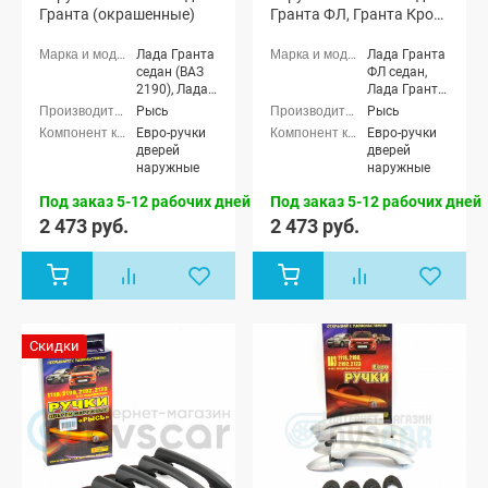
Гранта (окрашенные)
Гранта ФЛ, Гранта Кросс
(окрашенные)
Лада Гранта
Лада Гранта
седан (ВАЗ
ФЛ седан,
2190), Лада
Лада Гранта
Гранта
ФЛ хэтчбек,
Рысь
Рысь
лифтбек
Лада Гранта
Евро-ручки
Евро-ручки
(ВАЗ 2191)
ФЛ
дверей
дверей
универсал,
наружные
наружные
Лада Гранта
ФЛ лифтбек,
Под заказ 5-12 рабочих дней
Под заказ 5-12 рабочих дней
Лада Гранта
2 473 руб.
2 473 руб.
ФЛ Кросс
универсал
Скидки