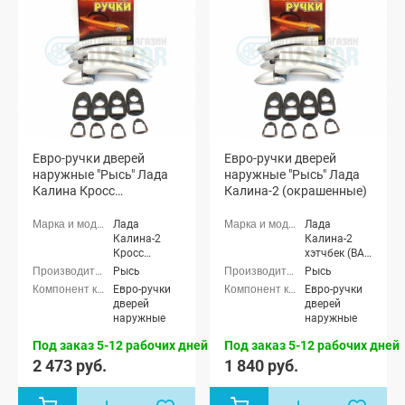
седан (ВАЗ
2190), Лада
Гранта
лифтбек
(ВАЗ 2191),
Лада Гранта
ФЛ седан,
Лада Гранта
ФЛ хэтчбек,
Лада Гранта
ФЛ
Евро-ручки дверей
Евро-ручки дверей
универсал,
наружные "Рысь" Лада
наружные "Рысь" Лада
Лада Гранта
Калина Кросс
Калина-2 (окрашенные)
ФЛ лифтбек,
(окрашенные)
Лада Гранта
Лада
Лада
ФЛ Кросс
Калина-2
Калина-2
универсал,
Кросс
хэтчбек (ВАЗ
Datsun On-
универсал
2192), Лада
Do, Datsun
Рысь
Рысь
Калина-2
Mi-Do
Евро-ручки
Евро-ручки
универсал
дверей
дверей
(ВАЗ 2194)
наружные
наружные
Под заказ 5-12 рабочих дней
Под заказ 5-12 рабочих дней
2 473 руб.
1 840 руб.