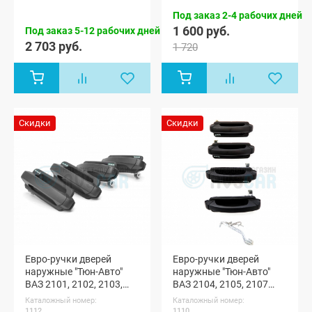
Приора
Под заказ 2-4 рабочих дней
хэтчбек (ВАЗ
1 600 руб.
Под заказ 5-12 рабочих дней
2172), Лада
2 703 руб.
Приора купэ
1 720
(ВАЗ 21728),
Лада
Приора-2
седан (ВАЗ
21704), Лада
Приора-2
хэтчбек (ВАЗ
Скидки
Скидки
21724)
Евро-ручки дверей
Евро-ручки дверей
наружные "Тюн-Авто"
наружные "Тюн-Авто"
ВАЗ 2101, 2102, 2103,
ВАЗ 2104, 2105, 2107
2106 (неокрашенные)
(неокрашенные)
Каталожный номер:
Каталожный номер:
1112
1110