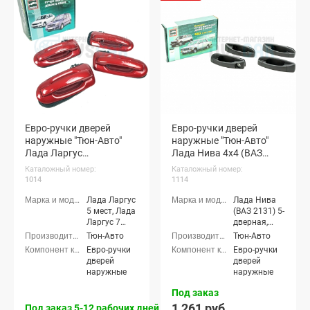
мест, Renault
Logan
Евро-ручки дверей
Евро-ручки дверей
наружные "Тюн-Авто"
наружные "Тюн-Авто"
Лада Ларгус
Лада Нива 4х4 (ВАЗ
(окрашенные)
2131) (неокрашенные)
Каталожный номер:
Каталожный номер:
1014
1114
Лада Ларгус
Лада Нива
5 мест, Лада
(ВАЗ 2131) 5-
Ларгус 7
дверная,
мест, Лада
Лада Нива
Тюн-Авто
Тюн-Авто
Ларгус
4x4 (Урбан)
Евро-ручки
Евро-ручки
Кросс 5
5-дверная
дверей
дверей
мест, Лада
наружные
наружные
Ларгус
Кросс 7
Под заказ
мест, Лада
1 261 руб.
Под заказ 5-12 рабочих дней