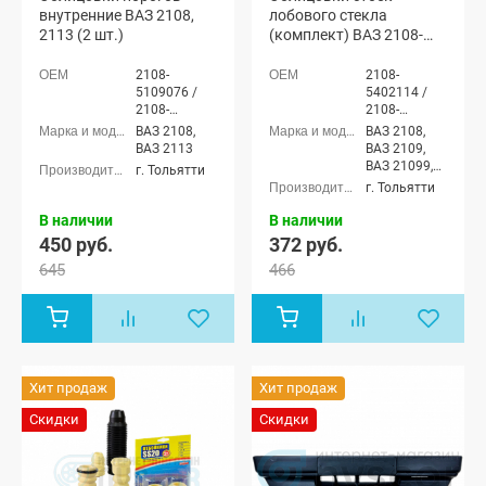
внутренние ВАЗ 2108,
лобового стекла
2113 (2 шт.)
(комплект) ВАЗ 2108-
099, 2113-15 (2 шт)
2108-
2108-
5109076 /
5402114 /
2108-
2108-
5109077
5402115
ВАЗ 2108,
ВАЗ 2108,
ВАЗ 2113
ВАЗ 2109,
ВАЗ 21099,
г. Тольятти
ВАЗ 2113,
г. Тольятти
ВАЗ 2114,
ВАЗ 2115
В наличии
В наличии
450 руб.
372 руб.
645
466
Хит продаж
Хит продаж
Скидки
Скидки