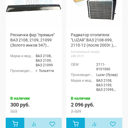
(ВАЗ 21728),
Лада
Приора-2
седан (ВАЗ
21704), Лада
Приора-2
хэтчбек (ВАЗ
21724)
Реснички фар "прямые"
Радиатор отопителя
ВАЗ 2108, 2109, 21099
"LUZAR" ВАЗ 2108-099,
(Золото инков 347)
2110-12 (после 2003г.),
УЦЕНКА
Лада Приора
Каталожный номер:
ВАЗ 2108,
LRh 0111
ВАЗ 2109,
2111-
ВАЗ 21099
8101060
г. Тольятти
Luzar (Лузар)
ВАЗ 2108,
ВАЗ 2109,
ВАЗ 21099,
ВАЗ 2110,
В наличии
В наличии
ВАЗ 2110М,
ВАЗ 2111,
300 руб.
2 096 руб.
ВАЗ 2112,
323
2 329
Лада
Приора
седан (ВАЗ
2170), Лада