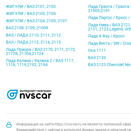
ЖИГУЛИ / ВАЗ 2101, 2102
Лада Гранта / Гранта-
21905,2191
ЖИГУЛИ / ВАЗ 2103, 2106
Лада Ларгус / Кросс /
ЖИГУЛИ / ВАЗ 2104, 2105, 2107
Лада Нива / ВАЗ 2121,
ВАЗ 2108, 2109, 21099
2131, 2123,Legend, Ur
ВАЗ / ЛАДА 2110, 2111, 2112
Лада X-Ray / Кросс
ВАЗ / ЛАДА 2113, 2114, 2115
Лада Веста / SW / Cro
Лада Приора / ВАЗ 2170, 2171, 2172,
Ока 1111
21728, 21704,21724
ВАЗ 2120
Лада Калина / Калина 2 / ВАЗ 1117,
1118, 1119,2192, 2194
ВАЗ 2123 Chevrolet Ni
Информация на сайте https://nvs-car.ru не является публичной оф
Взаимодействуя с сайтом и используя формы заказа и обратной св