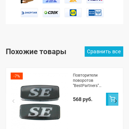
Похожие товары
Повторители
-7%
поворотов
"BestPartners"
светодиодные "SE"
(белые) (pg1301)
568 руб.