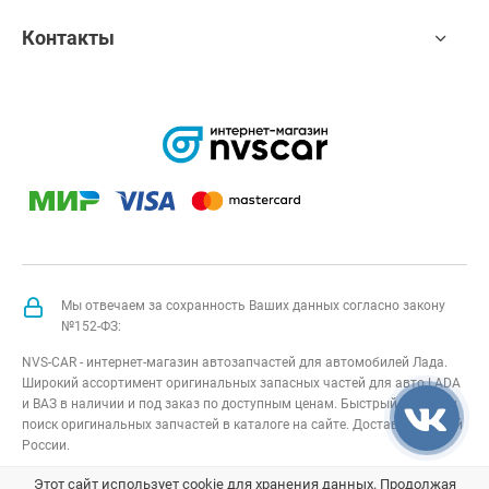
Контакты
Мы отвечаем за сохранность Ваших данных согласно закону
№152-ФЗ:
NVS-CAR - интернет-магазин автозапчастей для автомобилей Лада.
Широкий ассортимент оригинальных запасных частей для авто LADA
и ВАЗ в наличии и под заказ по доступным ценам. Быстрый подбор и
поиск оригинальных запчастей в каталоге на сайте. Доставка по всей
России.
NVS-CAR
© 2014 –
2026
Все права защищены
карта сайта
;
Этот сайт использует cookie для хранения данных. Продолжая