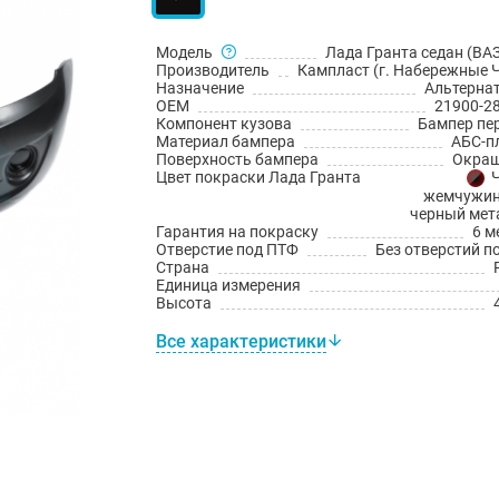
Модель
Лада Гранта седан (ВАЗ
Производитель
Кампласт (г. Набережные 
Назначение
Альтерна
OEM
21900-2
Компонент кузова
Бампер пе
Материал бампера
АБС-п
Поверхность бампера
Окраш
Цвет покраски Лада Гранта
жемчужин
черный мет
Гарантия на покраску
6 м
Отверстие под ПТФ
Без отверстий п
Страна
Единица измерения
Высота
Все характеристики