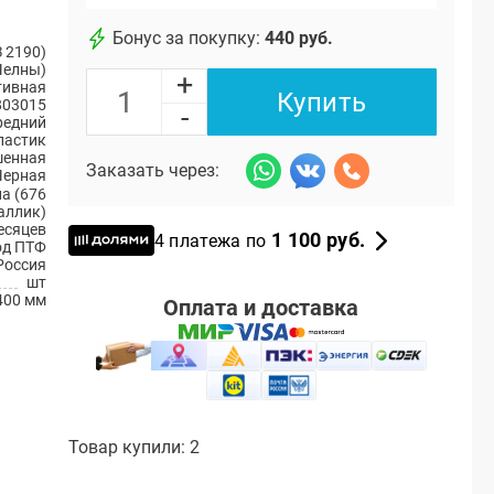
Бонус за покупку:
440 руб.
 2190)
Челны)
+
тивная
Купить
803015
-
редний
ластик
енная
Заказать через:
Черная
а (676
аллик)
есяцев
1 100 руб.
4 платежа по
од ПТФ
Россия
шт
400 мм
Оплата и доставка
Товар купили: 2