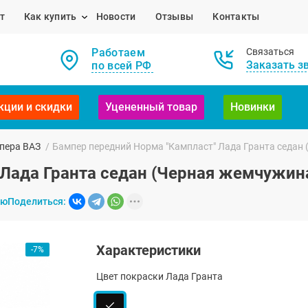
т
Как купить
Новости
Отзывы
Контакты
Работаем
Связаться
Заказать з
по всей РФ
кции и скидки
Уцененный товар
Новинки
пера ВАЗ
/
Бампер передний Норма "Кампласт" Лада Гранта седан
Лада Гранта седан (Черная жемчужин
ию
Поделиться:
Характеристики
-7%
Цвет покраски Лада Гранта