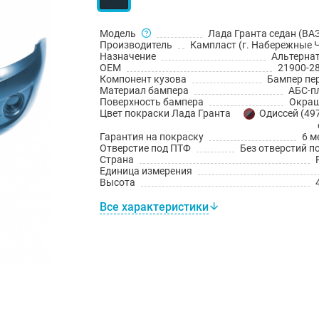
Модель
Лада Гранта седан (ВАЗ
Производитель
Кампласт (г. Набережные 
Назначение
Альтерна
OEM
21900-2
Компонент кузова
Бампер пе
Материал бампера
АБС-п
Поверхность бампера
Окраш
Цвет покраски Лада Гранта
Одиссей (497
Гарантия на покраску
6 м
Отверстие под ПТФ
Без отверстий п
Страна
Единица измерения
Высота
Все характеристики