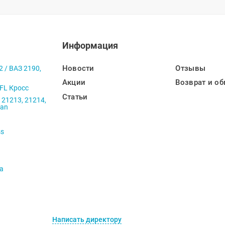
Информация
Новости
Отзывы
2 / ВАЗ 2190,
Акции
Возврат и об
 FL Кросс
Статьи
 21213, 21214,
ban
ss
va
Написать директору