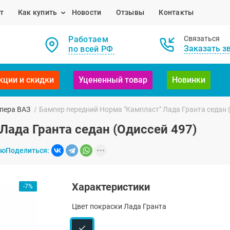
т
Как купить
Новости
Отзывы
Контакты
Работаем
Связаться
Заказать з
по всей РФ
кции и скидки
Уцененный товар
Новинки
пера ВАЗ
/
Бампер передний Норма "Кампласт" Лада Гранта седан 
Лада Гранта седан (Одиссей 497)
ию
Поделиться:
Характеристики
-7%
Цвет покраски Лада Гранта