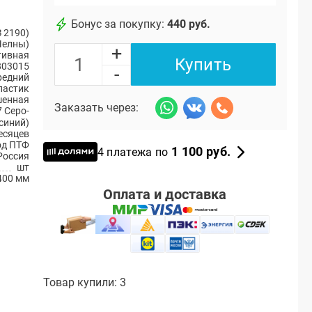
Бонус за покупку:
440 руб.
 2190)
Челны)
+
тивная
Купить
803015
-
редний
ластик
енная
Заказать через:
 Серо-
синий)
есяцев
од ПТФ
1 100 руб.
4 платежа по
Россия
шт
400 мм
Оплата и доставка
Товар купили: 3