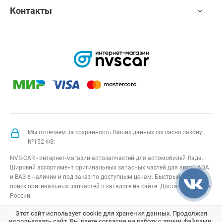
Контакты
Мы отвечаем за сохранность Ваших данных согласно закону
№152-ФЗ:
NVS-CAR - интернет-магазин автозапчастей для автомобилей Лада.
Широкий ассортимент оригинальных запасных частей для авто LADA
и ВАЗ в наличии и под заказ по доступным ценам. Быстрый подбор и
поиск оригинальных запчастей в каталоге на сайте. Доставка по всей
России.
NVS-CAR
© 2014 –
2026
Все права защищены
карта сайта
;
Этот сайт использует cookie для хранения данных. Продолжая
использовать сайт, Вы даете согласие на работу с этими файлами.