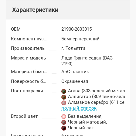
Характеристики
OEM
21900-2803015
Компонент кузова
Бампер передний
Производитель
г. Тольятти
Марка и модель
Лада Гранта седан (ВАЗ
2190)
Материал бампера
АБС-пластик
Поверхность бампера
Окрашенная
Цвет покраски Лада Гранта
Агава (303 зеленый металлик)
,
Аллигатор (309 темно-зеленый
Алмазное серебро (611 серебр
полный список
Второй цвет
Без выделения
,
Черный матовый
,
Черный лак
Гарантия на покраску
6 месяцев