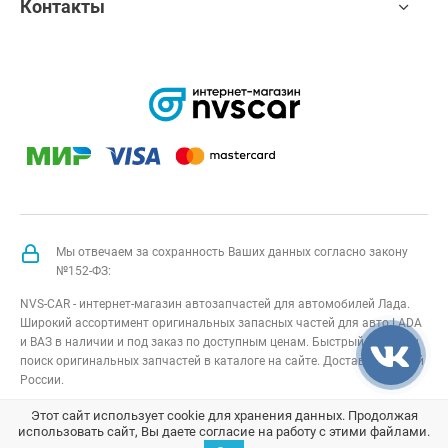
Контакты
Мы отвечаем за сохранность Ваших данных согласно закону
№152-ФЗ:
NVS-CAR - интернет-магазин автозапчастей для автомобилей Лада.
Широкий ассортимент оригинальных запасных частей для авто LADA
и ВАЗ в наличии и под заказ по доступным ценам. Быстрый подбор и
поиск оригинальных запчастей в каталоге на сайте. Доставка по всей
России.
NVS-CAR
© 2014 –
2026
Все права защищены
карта сайта
;
Этот сайт использует cookie для хранения данных. Продолжая
использовать сайт, Вы даете согласие на работу с этими файлами.
Договор оферта
;
Политика конфиденциальности