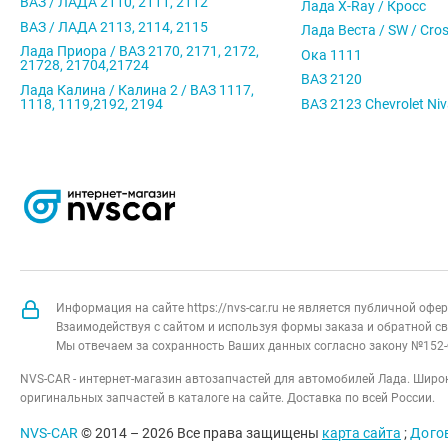
ВАЗ / ЛАДА 2110, 2111, 2112
Лада X-Ray / Кросс
ВАЗ / ЛАДА 2113, 2114, 2115
Лада Веста / SW / Cro
Лада Приора / ВАЗ 2170, 2171, 2172,
Ока 1111
21728, 21704,21724
ВАЗ 2120
Лада Калина / Калина 2 / ВАЗ 1117,
1118, 1119,2192, 2194
ВАЗ 2123 Chevrolet Ni
Информация на сайте https://nvs-car.ru не является публичной оф
Взаимодействуя с сайтом и используя формы заказа и обратной св
Мы отвечаем за сохранность Ваших данных согласно закону №152-
NVS-CAR - интернет-магазин автозапчастей для автомобилей Лада. Широк
оригинальных запчастей в каталоге на сайте. Доставка по всей России.
NVS-CAR
© 2014 –
2026
Все права защищены
карта сайта
;
Дого