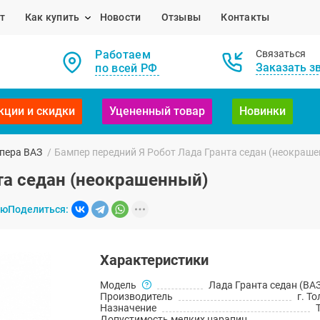
т
Как купить
Новости
Отзывы
Контакты
Работаем
Связаться
Заказать з
по всей РФ
кции и скидки
Уцененный товар
Новинки
пера ВАЗ
/
Бампер передний Я Робот Лада Гранта седан (неокраш
та седан (неокрашенный)
ию
Поделиться:
Характеристики
Модель
Лада Гранта седан (ВАЗ
Производитель
г. Т
Назначение
Допустимость мелких царапин