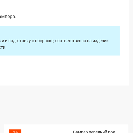
ампера.
 и подготовку к покраске, соответственно на изделии
ти.
Бампер передний под
-7%