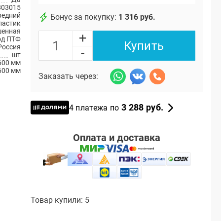
803015
редний
Бонус за покупку:
1 316 руб.
ластик
шенная
+
од ПТФ
Купить
Россия
-
шт
600 мм
600 мм
Заказать через:
3 288 руб.
4 платежа по
Оплата и доставка
Товар купили: 5