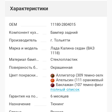
Характеристики
OEM
11180-2804015
Компонент кузова
Бампер задний
Производитель
г. Тольятти
Марка и модель
Лада Калина седан (ВАЗ
1118)
Материал бампера
Стеклопластик
Поверхность бампера
Окрашенная
Цвет покраски Лада Калина
Аллигатор (309 темно-зеленый
Апельсин (111 оранжевый)
,
Баклажан (107 темно-фиолето
полный список
Гарантия на покраску
6 месяцев
Назначение
Тюнинг
Страна
Россия