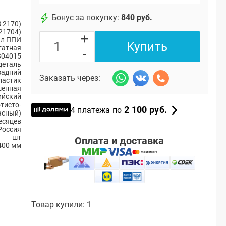
Бонус за покупку:
840 руб.
 2170)
21704)
+
ал ППИ
Купить
атная
-
804015
деталь
задний
Заказать через:
ластик
енная
ийский
тисто-
2 100 руб.
4 платежа по
асный)
есяцев
Россия
шт
Оплата и доставка
400 мм
Товар купили: 1