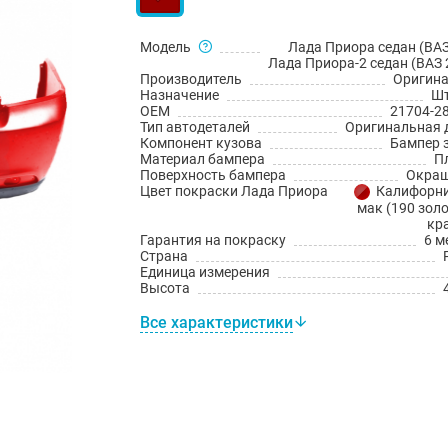
Модель
Лада Приора седан (ВАЗ
Лада Приора-2 седан (ВАЗ 
Производитель
Оригин
Назначение
Шт
OEM
21704-2
Тип автодеталей
Оригинальная 
Компонент кузова
Бампер 
Материал бампера
П
Поверхность бампера
Окраш
Цвет покраски Лада Приора
Калифорн
мак (190 золо
кр
Гарантия на покраску
6 м
Страна
Единица измерения
Высота
Все характеристики