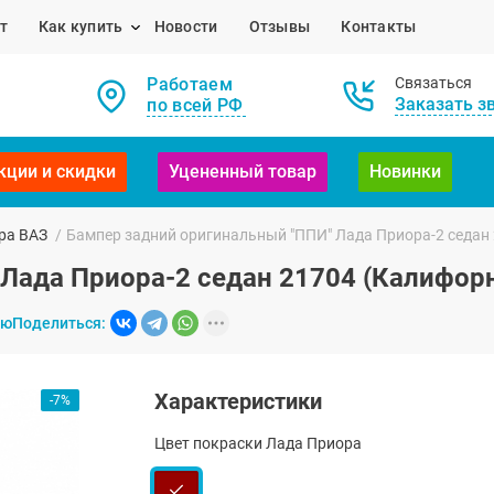
т
Как купить
Новости
Отзывы
Контакты
Работаем
Связаться
Заказать з
по всей РФ
кции и скидки
Уцененный товар
Новинки
ра ВАЗ
/
Бампер задний оригинальный "ППИ" Лада Приора-2 седан
Лада Приора-2 седан 21704 (Калифор
ию
Поделиться:
Характеристики
-7%
Цвет покраски Лада Приора