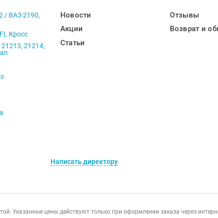
Новости
Отзывы
2 / ВАЗ 2190,
Акции
Возврат и об
 FL Кросс
Статьи
 21213, 21214,
ban
ss
va
Написать директору
ертой. Указанные цены действуют только при оформлении заказа через интер