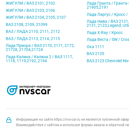
ЖИГУЛИ / ВАЗ 2101, 2102
Лада Гранта / Гранта-
21905,2191
ЖИГУЛИ / ВАЗ 2103, 2106
Лада Ларгус / Кросс /
ЖИГУЛИ / ВАЗ 2104, 2105, 2107
Лада Нива / ВАЗ 2121,
ВАЗ 2108, 2109, 21099
2131, 2123,Legend, Ur
ВАЗ / ЛАДА 2110, 2111, 2112
Лада X-Ray / Кросс
ВАЗ / ЛАДА 2113, 2114, 2115
Лада Веста / SW / Cro
Лада Приора / ВАЗ 2170, 2171, 2172,
Ока 1111
21728, 21704,21724
ВАЗ 2120
Лада Калина / Калина 2 / ВАЗ 1117,
1118, 1119,2192, 2194
ВАЗ 2123 Chevrolet Ni
Информация на сайте https://nvs-car.ru не является публичной оф
Взаимодействуя с сайтом и используя формы заказа и обратной св