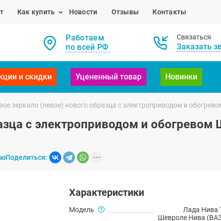
т
Как купить
Новости
Отзывы
Контакты
Работаем
Связаться
Заказать з
по всей РФ
кции и скидки
Уцененный товар
Новинки
ое зеркало (левое) нового образца с электроприводом и обогревом 
азца с электроприводом и обогревом Ше
ию
Поделиться:
Характеристики
Модель
Лада Нива 
Шевроле Нива (ВАЗ