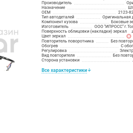
Производитель
Ор
Назначение
Шт
OEM
2123-8
Тип автодеталей
Оригинальная 
Компонент кузова
Боковые з
Изготовитель
ООО "ИПРОСС" г.То
Поверхность облицовки (накладки) зеркал
Неокра
Цвет зеркал
Повторитель поворотника
Без повтор
Обогрев
С обо
Регулировка
Элект
Вид повторителя
Без повто
Сторона установки
Все характеристики