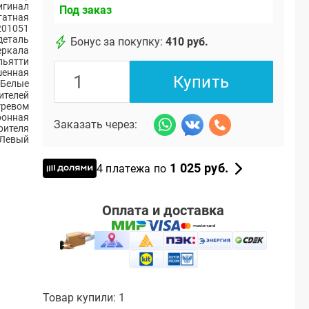
игинал
Под заказ
атная
201051
деталь
Бонус за покупку:
410 руб.
еркала
льятти
шенная
Купить
Белые
ителей
гревом
ронная
Заказать через:
рителя
Левый
1 025 руб.
4 платежа по
Оплата и доставка
Товар купили: 1