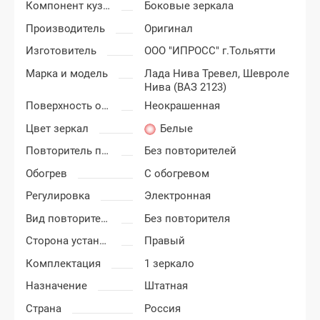
Компонент кузова
Боковые зеркала
Производитель
Оригинал
Изготовитель
ООО "ИПРОСС" г.Тольятти
Марка и модель
Лада Нива Тревел,
Шевроле
Нива (ВАЗ 2123)
Поверхность облицовки (накладки) зеркал
Неокрашенная
Цвет зеркал
Белые
Повторитель поворотника
Без повторителей
Обогрев
С обогревом
Регулировка
Электронная
Вид повторителя
Без повторителя
Сторона установки
Правый
Комплектация
1 зеркало
Назначение
Штатная
Страна
Россия