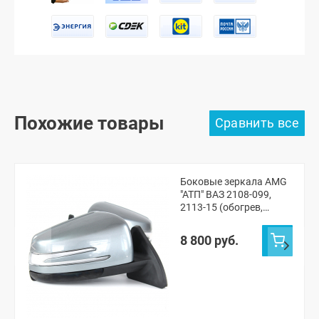
Похожие товары
Боковые зеркала AMG
"АТП" ВАЗ 2108-099,
2113-15 (обогрев,
динамический
повторитель, электро-
8 800 руб.
регулировка)
(окрашенные)