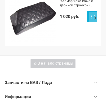
"Аламар" (эко-кожа с
двойной строчкой)
"Ромбы" Лада Нива 4х4,
Шевроле Нива, Нива
1 020 руб.
Тревел
В начало страницы
Запчасти на ВАЗ / Лада
Информация