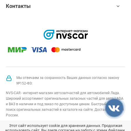
Контакты
Мы отвечаем за сохранность Ваших данных согласно закону
№152-ФЗ:
NVS-CAR - интернет-магазин автозапчастей для автомобилей Лада.
Широкий ассортимент оригинальных запасных частей для авто LADA
и ВАЗ в наличии и под заказ по доступным ценам. Быстрый подбор и
поиск оригинальных запчастей в каталоге на сайте. Доставка по всей
России.
NVS-CAR
© 2014 –
2026
Все права защищены
карта сайта
;
Этот сайт использует cookie для хранения данных. Продолжая
использовать сайт, Вы даете согласие на работу с этими файлами.