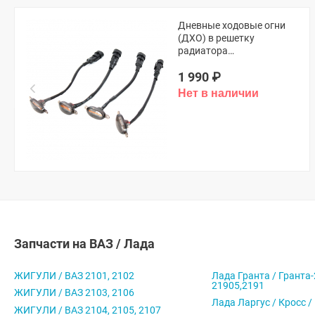
Дневные ходовые огни
(ДХО) в решетку
радиатора
(универсальные,
1 990
₽
оранжевые)
Запчасти на ВАЗ / Лада
ЖИГУЛИ / ВАЗ 2101, 2102
Лада Гранта / Гранта-
21905,2191
ЖИГУЛИ / ВАЗ 2103, 2106
Лада Ларгус / Кросс /
ЖИГУЛИ / ВАЗ 2104, 2105, 2107