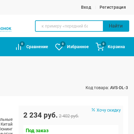
Вход
Регистрация
Найти
вонок
0
0
0
Сравнение
Избранное
Корзина
Код товара:
AVS-DL-3
Хочу скидку
2 234 руб.
2 402 руб.
альные
Китай
Тюнинг
Под заказ
е огни