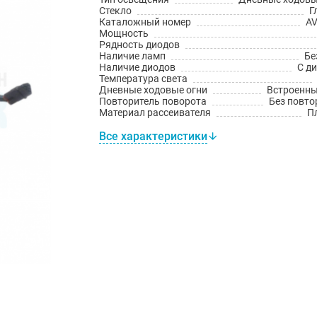
Стекло
Г
Каталожный номер
AV
Мощность
Рядность диодов
Наличие ламп
Бе
Наличие диодов
С д
Температура света
Дневные ходовые огни
Встроенн
Повторитель поворота
Без повто
Материал рассеивателя
П
Все характеристики