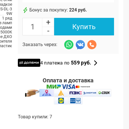
ладкое
S-DL-3
Бонус за покупку:
224 руб.
9W
1 ряд
+
з ламп
Купить
иодами
-
5000К
ые ДХО
рителя
Заказать через:
ластик
559 руб.
4 платежа по
Оплата и доставка
Товар купили: 7