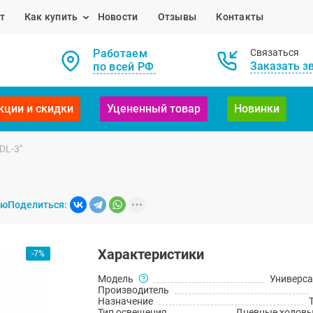
т
Как купить
Новости
Отзывы
Контакты
Работаем
Связаться
Заказать з
по всей РФ
кции и скидки
Уцененный товар
Новинки
DL-3"
ию
Поделиться:
Характеристики
-7%
Модель
Универс
Производитель
Назначение
Тип освещения
Дневные ходовы