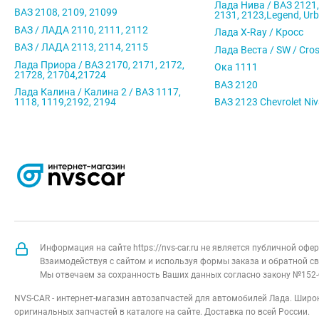
Лада Нива / ВАЗ 2121,
ВАЗ 2108, 2109, 21099
2131, 2123,Legend, Ur
ВАЗ / ЛАДА 2110, 2111, 2112
Лада X-Ray / Кросс
ВАЗ / ЛАДА 2113, 2114, 2115
Лада Веста / SW / Cro
Лада Приора / ВАЗ 2170, 2171, 2172,
Ока 1111
21728, 21704,21724
ВАЗ 2120
Лада Калина / Калина 2 / ВАЗ 1117,
1118, 1119,2192, 2194
ВАЗ 2123 Chevrolet Ni
Информация на сайте https://nvs-car.ru не является публичной оф
Взаимодействуя с сайтом и используя формы заказа и обратной св
Мы отвечаем за сохранность Ваших данных согласно закону №152-
NVS-CAR - интернет-магазин автозапчастей для автомобилей Лада. Широк
оригинальных запчастей в каталоге на сайте. Доставка по всей России.