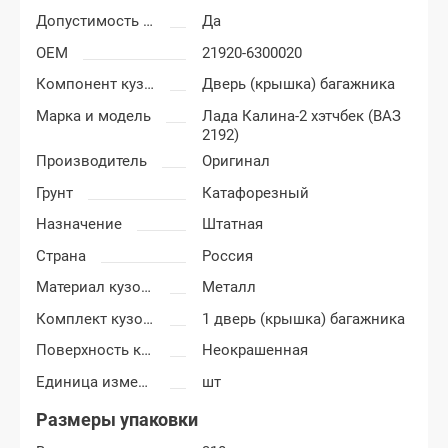
Допустимость мелких царапин
Да
OEM
21920-6300020
Компонент кузова
Дверь (крышка) багажника
Марка и модель
Лада Калина-2 хэтчбек (ВАЗ
2192)
Производитель
Оригинал
Грунт
Катафорезный
Назначение
Штатная
Страна
Россия
Материал кузовных деталей
Металл
Комплект кузовных деталей
1 дверь (крышка) багажника
Поверхность крышки багажника
Неокрашенная
Единица измерения
шт
Размеры упаковки