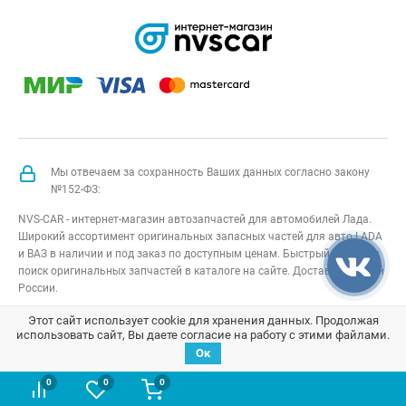
Мы отвечаем за сохранность Ваших данных согласно закону
№152-ФЗ:
NVS-CAR - интернет-магазин автозапчастей для автомобилей Лада.
Широкий ассортимент оригинальных запасных частей для авто LADA
и ВАЗ в наличии и под заказ по доступным ценам. Быстрый подбор и
поиск оригинальных запчастей в каталоге на сайте. Доставка по всей
России.
NVS-CAR
© 2014 –
2026
Все права защищены
карта сайта
;
Этот сайт использует cookie для хранения данных. Продолжая
использовать сайт, Вы даете согласие на работу с этими файлами.
Договор оферта
;
Политика конфиденциальности
Ок
0
0
0