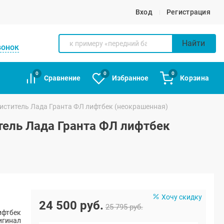
Вход
Регистрация
Найти
вонок
0
0
0
Сравнение
Избранное
Корзина
иститель Лада Гранта ФЛ лифтбек (неокрашенная)
тель Лада Гранта ФЛ лифтбек
Хочу скидку
24 500 руб.
25 795 руб.
ифтбек
игинал