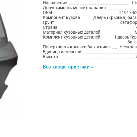
Назначение
Шт
Допустимость мелких царапин
OEM
21917-6
Компонент кузова
Дверь (крышка) баг
Грунт
Катафо
Страна
Материал кузовных деталей
Комплект кузовных деталей
1 дверь (к
баг
Поверхность крышки багажника
Неокра
Единица измерения
Высота
Все характеристики