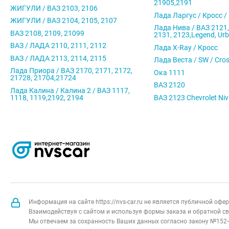
21905,2191
ЖИГУЛИ / ВАЗ 2103, 2106
Лада Ларгус / Кросс /
ЖИГУЛИ / ВАЗ 2104, 2105, 2107
Лада Нива / ВАЗ 2121,
ВАЗ 2108, 2109, 21099
2131, 2123,Legend, Ur
ВАЗ / ЛАДА 2110, 2111, 2112
Лада X-Ray / Кросс
ВАЗ / ЛАДА 2113, 2114, 2115
Лада Веста / SW / Cro
Лада Приора / ВАЗ 2170, 2171, 2172,
Ока 1111
21728, 21704,21724
ВАЗ 2120
Лада Калина / Калина 2 / ВАЗ 1117,
1118, 1119,2192, 2194
ВАЗ 2123 Chevrolet Ni
Информация на сайте https://nvs-car.ru не является публичной оф
Взаимодействуя с сайтом и используя формы заказа и обратной св
Мы отвечаем за сохранность Ваших данных согласно закону №152-