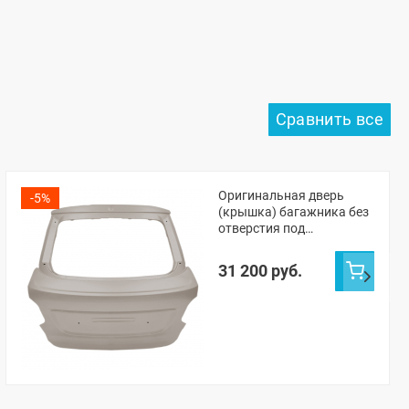
Оригинальная дверь
-5%
(крышка) багажника без
отверстия под
стеклоочиститель Лада
Гранта ФЛ лифтбек
31 200 руб.
(Техно 618)