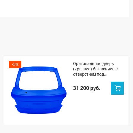
Оригинальная дверь
-5%
(крышка) багажника с
отверстием под
стеклоочиститель Лада
Гранта ФЛ лифтбек
31 200 руб.
(Капитан 493)