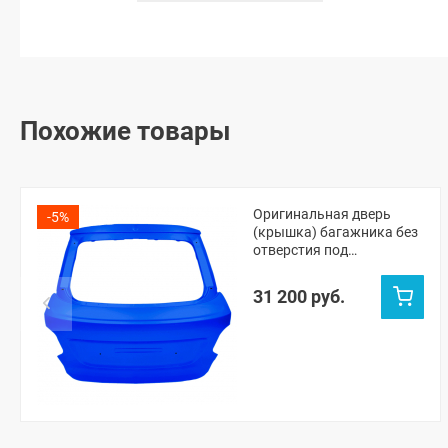
Похожие товары
Оригинальная дверь
-5%
(крышка) багажника без
отверстия под
стеклоочиститель Лада
Гранта ФЛ лифтбек
31 200 руб.
(Капитан 493)