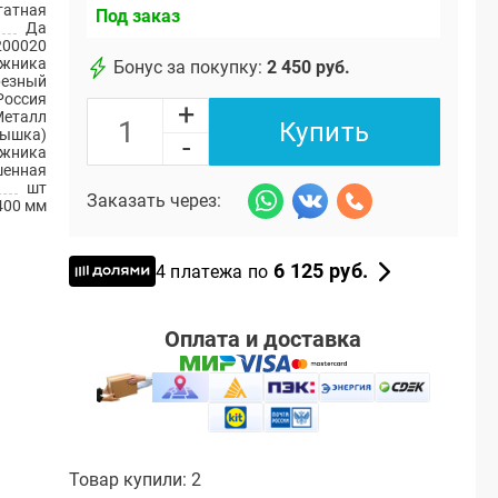
атная
Под заказ
Да
200020
ажника
Бонус за покупку:
2 450 руб.
резный
Россия
+
Металл
Купить
рышка)
-
ажника
шенная
шт
Заказать через:
400 мм
6 125 руб.
4 платежа по
Оплата и доставка
Товар купили: 2