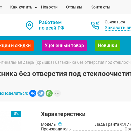
т
Как купить
Новости
Отзывы
Контакты
Работаем
Связаться
Заказать з
по всей РФ
кции и скидки
Уцененный товар
Новинки
игинальная дверь (крышка) багажника без отверстия под стеклооч
ника без отверстия под стеклоочисти
ию
Поделиться:
Характеристики
-5%
Модель
Лада Гранта ФЛ л
Производитель
Ор