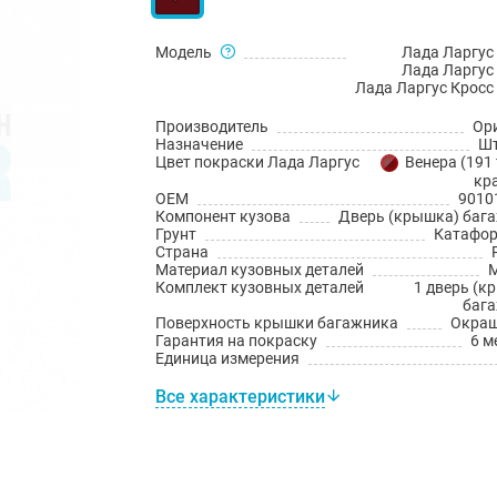
Модель
Лада Ларгус 
Лада Ларгус 
Лада Ларгус Кросс 
Производитель
Ор
Назначение
Шт
Цвет покраски Лада Ларгус
Венера (191
кр
OEM
9010
Компонент кузова
Дверь (крышка) баг
Грунт
Катафо
Страна
Материал кузовных деталей
Комплект кузовных деталей
1 дверь (к
баг
Поверхность крышки багажника
Окраш
Гарантия на покраску
6 м
Единица измерения
Все характеристики