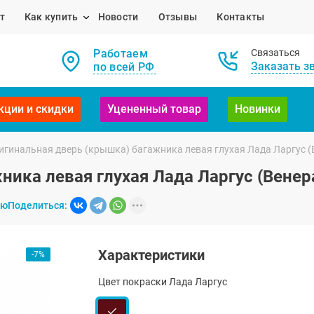
т
Как купить
Новости
Отзывы
Контакты
Работаем
Связаться
Заказать з
по всей РФ
кции и скидки
Уцененный товар
Новинки
игинальная дверь (крышка) багажника левая глухая Лада Ларгус (
ика левая глухая Лада Ларгус (Венер
ию
Поделиться:
Характеристики
-7%
Цвет покраски Лада Ларгус