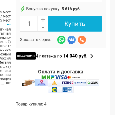
Бонус за покупку:
5 616 руб.
5 мест
7 мест
+
5 мест
Купить
-
игинал
атная
 темно-
Заказать через:
асный)
10231r
ажника
резный
14 040 руб.
4 платежа по
Россия
Металл
рышка)
Оплата и доставка
ажника
енная
есяцев
шт
Товар купили: 4