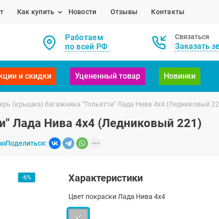
т
Как купить
Новости
Отзывы
Контакты
Работаем
Связаться
Заказать з
по всей РФ
кции и скидки
Уцененный товар
Новинки
ерь (крышка) багажника "Тольятти" Лада Нива 4х4 (Ледниковый 22
и" Лада Нива 4х4 (Ледниковый 221)
ию
Поделиться:
Характеристики
-6%
Цвет покраски Лада Нива 4х4