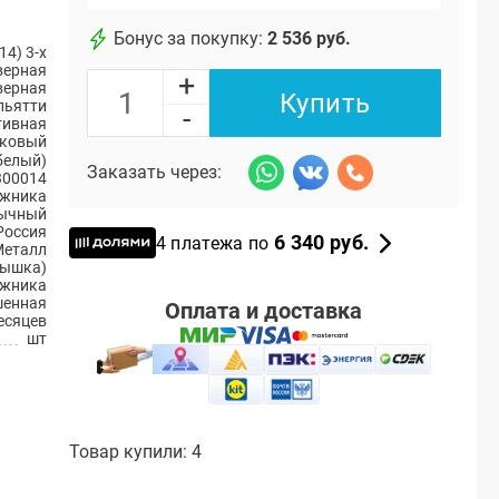
Бонус за покупку:
2 536 руб.
14) 3-х
верная
+
верная
Купить
ольятти
-
тивная
ковый
белый)
Заказать через:
300014
ажника
ычный
Россия
6 340 руб.
4 платежа по
Металл
рышка)
ажника
енная
Оплата и доставка
есяцев
шт
Товар купили: 4