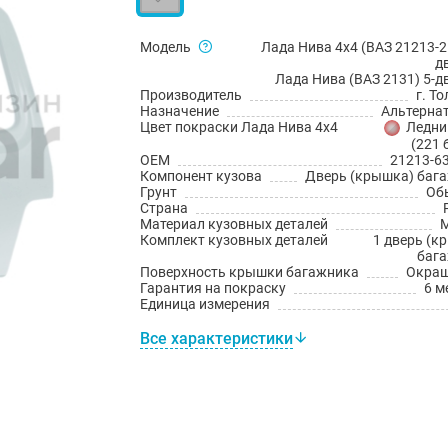
Модель
Лада Нива 4x4 (ВАЗ 21213-2
д
Лада Нива (ВАЗ 2131) 5-д
Производитель
г. Т
Назначение
Альтерна
Цвет покраски Лада Нива 4х4
Ледни
(221 
OEM
21213-6
Компонент кузова
Дверь (крышка) баг
Грунт
Об
Страна
Материал кузовных деталей
Комплект кузовных деталей
1 дверь (к
баг
Поверхность крышки багажника
Окраш
Гарантия на покраску
6 м
Единица измерения
Все характеристики