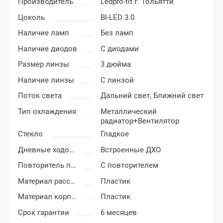
Производитель
Ledpro-tlt г. Тольятти
Цоколь
BI-LED 3.0
Наличие ламп
Без ламп
Наличие диодов
С диодами
Размер линзы
3 дюйма
Наличие линзы
С линзой
Поток света
Дальний свет,
Ближний свет
Тип охлаждения
Металлический
радиатор+Вентилятор
Стекло
Гладкое
Дневные ходовые огни
Встроенные ДХО
Повторитель поворота
С повторителем
Материал рассеивателя
Пластик
Материал корпуса
Пластик
Срок гарантии
6 месяцев