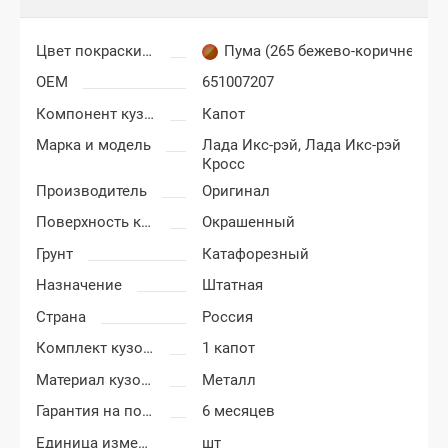
Цвет покраски Лада Икс-рей (X-Rey)
Пума (265 бежево-коричневый
OEM
651007207
Компонент кузова
Капот
Марка и модель
Лада Икс-рэй,
Лада Икс-рэй
Кросс
Производитель
Оригинал
Поверхность капота
Окрашенный
Грунт
Катафорезный
Назначение
Штатная
Страна
Россия
Комплект кузовных деталей
1 капот
Материал кузовных деталей
Металл
Гарантия на покраску
6 месяцев
Единица измерения
шт