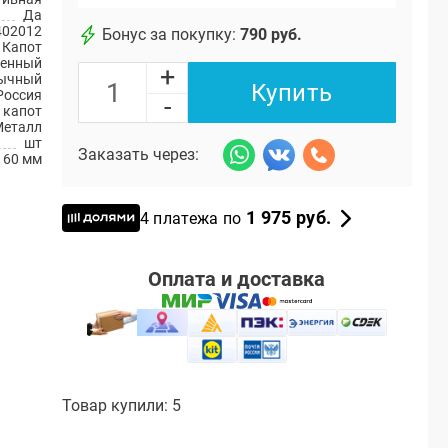
Да
402012
Бонус за покупку:
790 руб.
Капот
енный
+
ычный
Купить
Россия
-
 капот
Металл
шт
Заказать через:
60 мм
1 975 руб.
4 платежа по
Оплата и доставка
Товар купили: 5