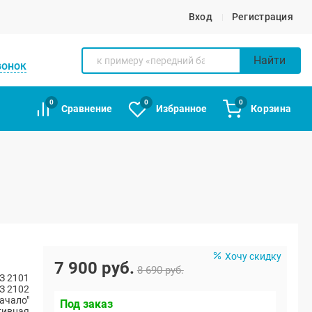
Вход
Регистрация
Найти
вонок
0
0
0
Сравнение
Избранное
Корзина
Хочу скидку
7 900 руб.
8 690 руб.
З 2101
З 2102
ачало"
Под заказ
тивная