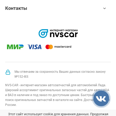
Контакты
Мы отвечаем за сохранность Ваших данных согласно закону
№152-ФЗ:
NVS-CAR - интернет-магазин автозапчастей для автомобилей Лада.
Широкий ассортимент оригинальных запасных частей для авто LADA
и ВАЗ в наличии и под заказ по доступным ценам. Быстрый подбор и
поиск оригинальных запчастей в каталоге на сайте. Доставка по всей
России.
NVS-CAR
© 2014 –
2026
Все права защищены
карта сайта
;
Этот сайт использует cookie для хранения данных. Продолжая