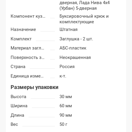
дверная,
Лада Нива 4x4
(Урбан) 5-дверная
Компонент кузова
Буксировочный крюк и
комплектующие
Назначение
Штатная
Комплект
Заглушка - 2 шт.
Материал заглушки (крюка)
АБС-пластик
Поверхность заглушки
Неокрашенная
Страна
Россия
Единица измерения
к-т.
Размеры упаковки
Высота
30 мм
Ширина
60 мм
Длина
90 мм
Вес
50 г