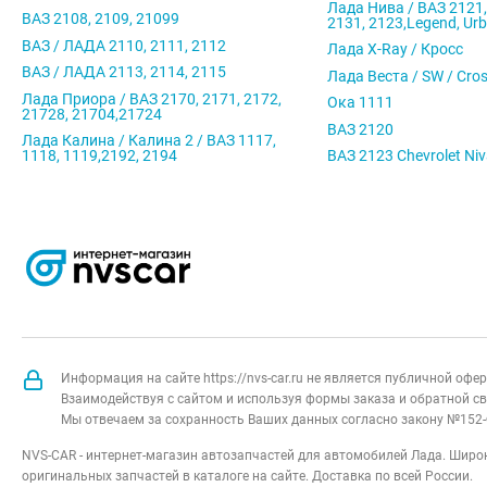
Лада Нива / ВАЗ 2121,
ВАЗ 2108, 2109, 21099
2131, 2123,Legend, Ur
ВАЗ / ЛАДА 2110, 2111, 2112
Лада X-Ray / Кросс
ВАЗ / ЛАДА 2113, 2114, 2115
Лада Веста / SW / Cro
Лада Приора / ВАЗ 2170, 2171, 2172,
Ока 1111
21728, 21704,21724
ВАЗ 2120
Лада Калина / Калина 2 / ВАЗ 1117,
1118, 1119,2192, 2194
ВАЗ 2123 Chevrolet Ni
Информация на сайте https://nvs-car.ru не является публичной оф
Взаимодействуя с сайтом и используя формы заказа и обратной св
Мы отвечаем за сохранность Ваших данных согласно закону №152-
NVS-CAR - интернет-магазин автозапчастей для автомобилей Лада. Широк
оригинальных запчастей в каталоге на сайте. Доставка по всей России.