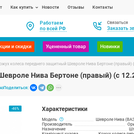
т
Как купить
Новости
Отзывы
Контакты
Работаем
Связаться
Заказать з
по всей РФ
кции и скидки
Уцененный товар
Новинки
ожух колеса переднего защитный Шевроле Нива Бертоне (правый) (
евроле Нива Бертоне (правый) (с 12.
ию
Поделиться:
Характеристики
-46%
Модель
Шевроле Нива (ВАЗ
Производитель
Ор
Назначение
Шт
Компонент кузова
Кожух колеса пер