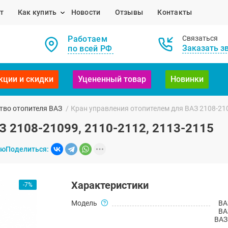
т
Как купить
Новости
Отзывы
Контакты
Работаем
Связаться
Заказать з
по всей РФ
кции и скидки
Уцененный товар
Новинки
тво отопителя ВАЗ
/
Кран управления отопителем для ВАЗ 2108-210
З 2108-21099, 2110-2112, 2113-2115
ию
Поделиться:
Характеристики
-7%
Модель
ВА
ВА
ВАЗ