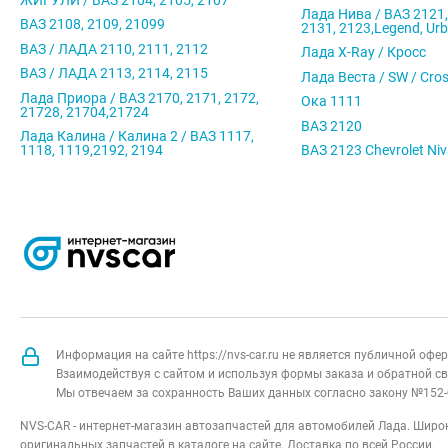
Лада Нива / ВАЗ 2121,
ВАЗ 2108, 2109, 21099
2131, 2123,Legend, Ur
ВАЗ / ЛАДА 2110, 2111, 2112
Лада X-Ray / Кросс
ВАЗ / ЛАДА 2113, 2114, 2115
Лада Веста / SW / Cro
Лада Приора / ВАЗ 2170, 2171, 2172,
Ока 1111
21728, 21704,21724
ВАЗ 2120
Лада Калина / Калина 2 / ВАЗ 1117,
1118, 1119,2192, 2194
ВАЗ 2123 Chevrolet Ni
Информация на сайте https://nvs-car.ru не является публичной оф
Взаимодействуя с сайтом и используя формы заказа и обратной св
Мы отвечаем за сохранность Ваших данных согласно закону №152-
NVS-CAR - интернет-магазин автозапчастей для автомобилей Лада. Широк
оригинальных запчастей в каталоге на сайте. Доставка по всей России.