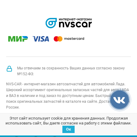
Мы отвечаем за сохранность Ваших данных согласно закону
№152-ФЗ:
NVS-CAR - интернет-магазин автозапчастей для автомобилей Лада.
Широкий ассортимент оригинальных запасных частей для авто LADA
и ВАЗ в наличии и под заказ по доступным ценам. Быстрый подбор и
поиск оригинальных запчастей в каталоге на сайте. Доставка по всей
России.
NVS-CAR
© 2014 –
2026
Все права защищены
карта сайта
;
Этот сайт использует cookie для хранения данных. Продолжая
использовать сайт, Вы даете согласие на работу с этими файлами.
Договор оферта
;
Политика конфиденциальности
Ок