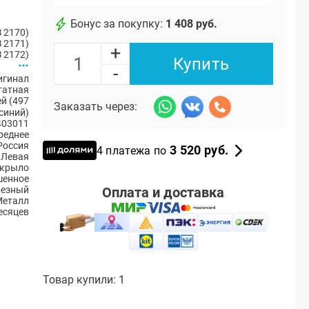
Бонус за покупку:
1 408 руб.
 2170)
 2171)
+
 2172)
Купить
-
игинал
атная
й (497
Заказать через:
синий)
403011
реднее
Россия
3 520 руб.
4 платежа по
Левая
 крыло
шенное
Оплата и доставка
резный
Металл
есяцев
Товар купили: 1