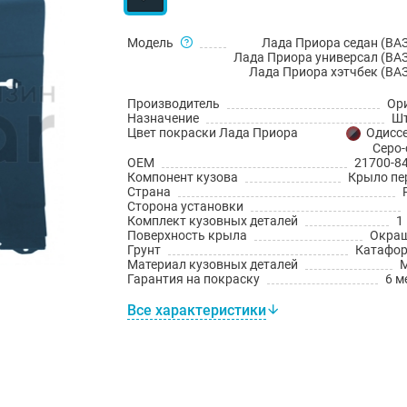
Модель
Лада Приора седан (ВАЗ
Лада Приора универсал (ВАЗ
Лада Приора хэтчбек (ВАЗ
Производитель
Ор
Назначение
Шт
Цвет покраски Лада Приора
Одиссе
Серо-
OEM
21700-8
Компонент кузова
Крыло пе
Страна
Сторона установки
Комплект кузовных деталей
1
Поверхность крыла
Окра
Грунт
Катафо
Материал кузовных деталей
Гарантия на покраску
6 м
Все характеристики