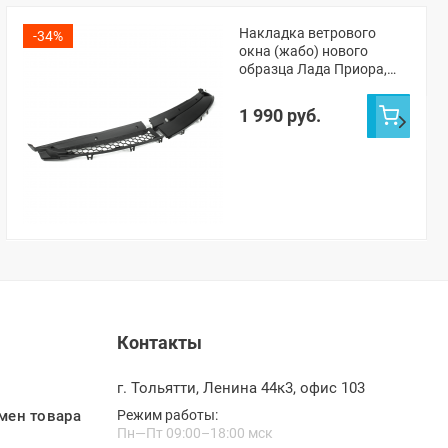
Накладка ветрового
-34%
окна (жабо) нового
образца Лада Приора,
Приора 2 (с
кондиционером)
1 990 руб.
Контакты
г. Тольятти, Ленина 44к3, офис 103
мен товара
Режим работы:
Пн—Пт 09:00–18:00 мск