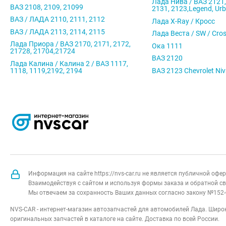
Лада Нива / ВАЗ 2121,
ВАЗ 2108, 2109, 21099
2131, 2123,Legend, Ur
ВАЗ / ЛАДА 2110, 2111, 2112
Лада X-Ray / Кросс
ВАЗ / ЛАДА 2113, 2114, 2115
Лада Веста / SW / Cro
Лада Приора / ВАЗ 2170, 2171, 2172,
Ока 1111
21728, 21704,21724
ВАЗ 2120
Лада Калина / Калина 2 / ВАЗ 1117,
1118, 1119,2192, 2194
ВАЗ 2123 Chevrolet Ni
Информация на сайте https://nvs-car.ru не является публичной оф
Взаимодействуя с сайтом и используя формы заказа и обратной св
Мы отвечаем за сохранность Ваших данных согласно закону №152-
NVS-CAR - интернет-магазин автозапчастей для автомобилей Лада. Широк
оригинальных запчастей в каталоге на сайте. Доставка по всей России.