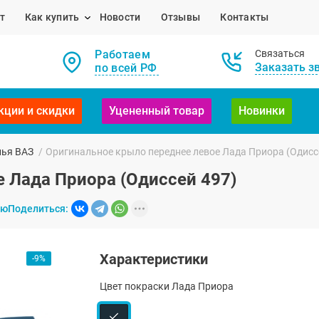
т
Как купить
Новости
Отзывы
Контакты
Работаем
Связаться
Заказать з
по всей РФ
кции и скидки
Уцененный товар
Новинки
лья ВАЗ
/
Оригинальное крыло переднее левое Лада Приора (Одисс
 Лада Приора (Одиссей 497)
ию
Поделиться:
Характеристики
-9%
Цвет покраски Лада Приора