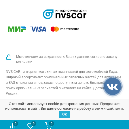
Мы отвечаем за сохранность Ваших данных согласно закону
№152-ФЗ:
NVS-CAR - интернет-магазин автозапчастей для автомобилей Лада.
Широкий ассортимент оригинальных запасных частей для авто LADA
и ВАЗ в наличии и под заказ по доступным ценам. Быстрый подбор и
поиск оригинальных запчастей в каталоге на сайте. Доставка по всей
России.
NVS-CAR
© 2014 –
2026
Все права защищены
карта сайта
;
Этот сайт использует cookie для хранения данных. Продолжая
использовать сайт, Вы даете согласие на работу с этими файлами.
Договор оферта
;
Политика конфиденциальности
Ок
0
0
0