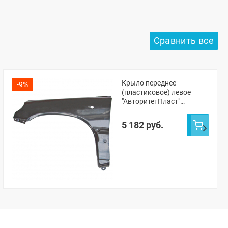
Крыло переднее
-9%
(пластиковое) левое
"АвторитетПласт"
Шевроле Нива с/о
(неокрашенное)
5 182 руб.