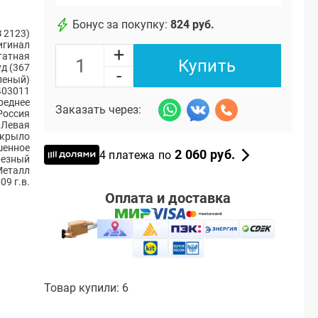
Бонус за покупку:
824 руб.
 2123)
игинал
+
атная
Купить
д (367
-
леный)
403011
реднее
Заказать через:
Россия
Левая
 крыло
шенное
2 060 руб.
4 платежа по
резный
Металл
09 г.в.
Оплата и доставка
Товар купили: 6