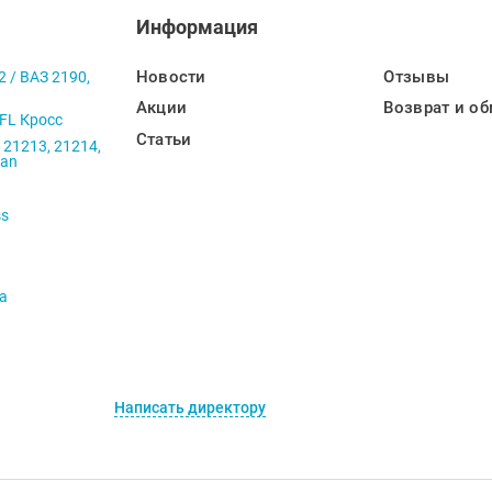
Информация
Новости
Отзывы
2 / ВАЗ 2190,
Акции
Возврат и об
 FL Кросс
Статьи
 21213, 21214,
ban
ss
va
Написать директору