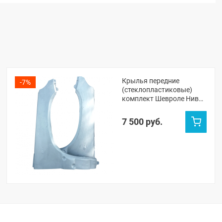
Крылья передние
-7%
(стеклопластиковые)
комплект Шевроле Нива
с/о (неокрашенные)
7 500 руб.