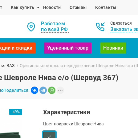
т
Как купить
Новости
Отзывы
Контакты
Работаем
Связаться
Заказать з
по всей РФ
кции и скидки
Уцененный товар
Новинки
лья ВАЗ
/
Оригинальное крыло переднее левое Шевроле Нива с/о (
 Шевроле Нива с/о (Шервуд 367)
ию
Поделиться:
Характеристики
-49%
Цвет покраски Шевроле Нива