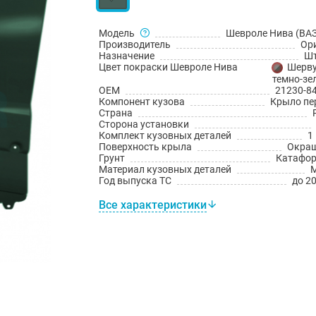
Модель
Шевроле Нива (ВАЗ
Производитель
Ор
Назначение
Шт
Цвет покраски Шевроле Нива
Шерву
темно-зе
OEM
21230-8
Компонент кузова
Крыло пе
Страна
Сторона установки
Комплект кузовных деталей
1
Поверхность крыла
Окра
Грунт
Катафо
Материал кузовных деталей
Год выпуска ТС
до 20
Все характеристики