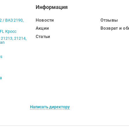
Информация
Новости
Отзывы
2 / ВАЗ 2190,
Акции
Возврат и об
 FL Кросс
Статьи
 21213, 21214,
ban
ss
va
Написать директору