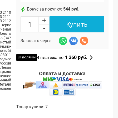
Бонус за покупку:
544 руб.
З 2110
З 2111
+
З 2112
Купить
Экрис
-
тивная
Золото
в (347
Заказать через:
тистый
темно-
леный)
403011
1 360 руб.
4 платежа по
реднее
Россия
Левая
 крыло
Оплата и доставка
шенное
ычный
Металл
есяцев
Товар купили: 7