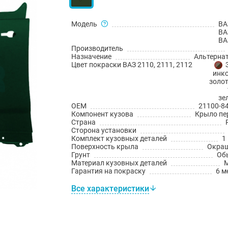
Модель
ВА
ВА
ВА
Производитель
Назначение
Альтерна
Цвет покраски ВАЗ 2110, 2111, 2112
инко
золо
зе
OEM
21100-8
Компонент кузова
Крыло пе
Страна
Сторона установки
Комплект кузовных деталей
1
Поверхность крыла
Окра
Грунт
Об
Материал кузовных деталей
Гарантия на покраску
6 м
Все характеристики