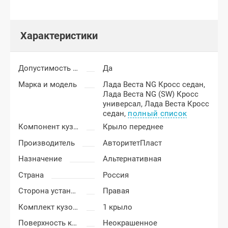
Характеристики
Допустимость мелких царапин
Да
Марка и модель
Лада Веста NG Кросс седан,
Лада Веста NG (SW) Кросс
универсал,
Лада Веста Кросс
седан,
полный список
Компонент кузова
Крыло переднее
Производитель
АвторитетПласт
Назначение
Альтернативная
Страна
Россия
Сторона установки
Правая
Комплект кузовных деталей
1 крыло
Поверхность крыла
Неокрашенное