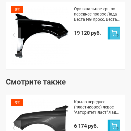
Оригинальное крыло
-8%
переднее правое Лада
Веста NG Кросс, Веста
СВ NG Кросс (Пантера
672)
19 120 руб.
Смотрите также
Крыло переднее
-9%
(пластиковое) левое
"АвторитетПласт" Лада
Веста Кросс, Веста СВ
Кросс (неокрашенное)
6 174 руб.