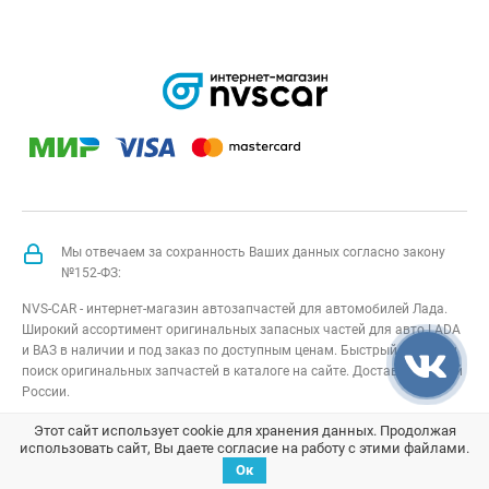
Мы отвечаем за сохранность Ваших данных согласно закону
№152-ФЗ:
NVS-CAR - интернет-магазин автозапчастей для автомобилей Лада.
Широкий ассортимент оригинальных запасных частей для авто LADA
и ВАЗ в наличии и под заказ по доступным ценам. Быстрый подбор и
поиск оригинальных запчастей в каталоге на сайте. Доставка по всей
России.
NVS-CAR
© 2014 –
2026
Все права защищены
карта сайта
;
Этот сайт использует cookie для хранения данных. Продолжая
использовать сайт, Вы даете согласие на работу с этими файлами.
Договор оферта
;
Политика конфиденциальности
Ок