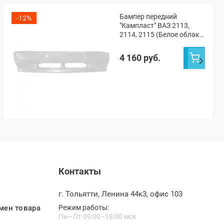
Бампер передний
-12%
"Кампласт" ВАЗ 2113,
2114, 2115 (Белое облако
240)
4 160 руб.
Контакты
г. Тольятти, Ленина 44к3, офис 103
мен товара
Режим работы:
Пн—Пт 09:00–18:00 мск