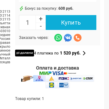
Бонус за покупку:
608 руб.
З 2113
З 2114
+
З 2115
Купить
ольятти
-
тивная
403010
реднее
Заказать через:
Россия
Правая
 крыло
шенное
1 520 руб.
4 платежа по
ычный
Металл
есяцев
Оплата и доставка
Товар купили: 1