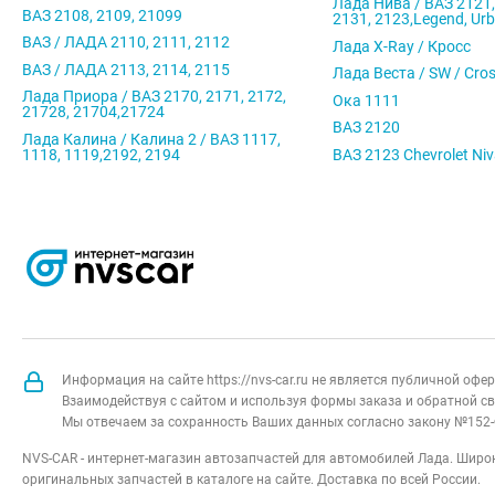
Лада Нива / ВАЗ 2121,
ВАЗ 2108, 2109, 21099
2131, 2123,Legend, Ur
ВАЗ / ЛАДА 2110, 2111, 2112
Лада X-Ray / Кросс
ВАЗ / ЛАДА 2113, 2114, 2115
Лада Веста / SW / Cro
Лада Приора / ВАЗ 2170, 2171, 2172,
Ока 1111
21728, 21704,21724
ВАЗ 2120
Лада Калина / Калина 2 / ВАЗ 1117,
1118, 1119,2192, 2194
ВАЗ 2123 Chevrolet Ni
Информация на сайте https://nvs-car.ru не является публичной оф
Взаимодействуя с сайтом и используя формы заказа и обратной св
Мы отвечаем за сохранность Ваших данных согласно закону №152-
NVS-CAR - интернет-магазин автозапчастей для автомобилей Лада. Широк
оригинальных запчастей в каталоге на сайте. Доставка по всей России.