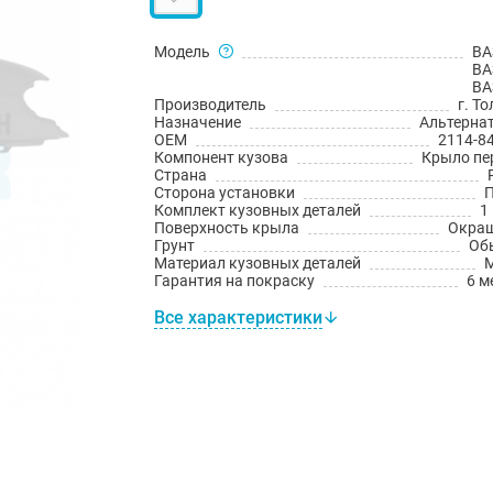
Модель
ВА
ВА
ВА
Производитель
г. Т
Назначение
Альтерна
OEM
2114-8
Компонент кузова
Крыло пе
Страна
Сторона установки
Комплект кузовных деталей
1
Поверхность крыла
Окра
Грунт
Об
Материал кузовных деталей
Гарантия на покраску
6 м
Все характеристики