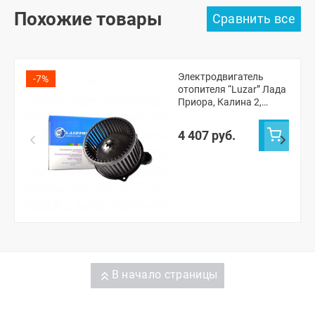
Похожие товары
Электродвигатель
-7%
отопителя “Luzar” Лада
Приора, Калина 2,
Гранта (под климат
систему Halla)
4 407 руб.
В начало страницы