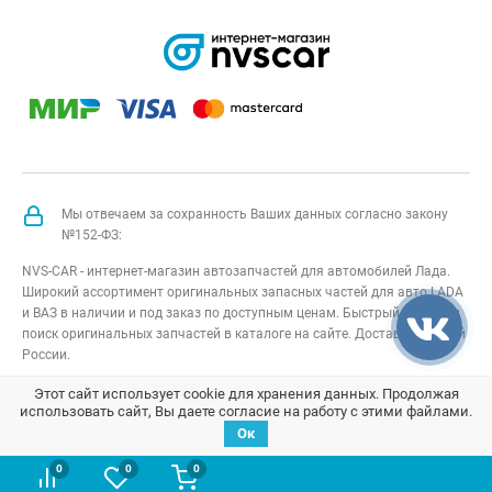
Мы отвечаем за сохранность Ваших данных согласно закону
№152-ФЗ:
NVS-CAR - интернет-магазин автозапчастей для автомобилей Лада.
Широкий ассортимент оригинальных запасных частей для авто LADA
и ВАЗ в наличии и под заказ по доступным ценам. Быстрый подбор и
поиск оригинальных запчастей в каталоге на сайте. Доставка по всей
России.
NVS-CAR
© 2014 –
2026
Все права защищены
карта сайта
;
Этот сайт использует cookie для хранения данных. Продолжая
использовать сайт, Вы даете согласие на работу с этими файлами.
Договор оферта
;
Политика конфиденциальности
Ок
0
0
0