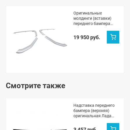
Оригинальные
молдинги (вставки)
переднего бампера
"Иксы" (серебристые)
Лада Веста Спорт (4
19 950 руб.
шт.)
Смотрите также
Надставка переднего
бампера (верхняя)
оригинальная Лада
Веста Спорт (черный
лак)
3 457 руб.