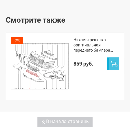
Смотрите также
Нижняя решетка
-7%
оригинальная
переднего бампера
Лада Веста NG Кросс,
NG СВ Кросс (с
859 руб.
отверстиями под
парктроник)
В начало страницы