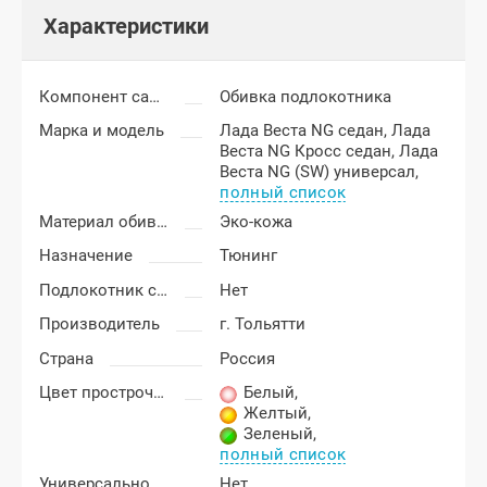
Характеристики
Компонент салона
Обивка подлокотника
Марка и модель
Лада Веста NG седан,
Лада
Веста NG Кросс седан,
Лада
Веста NG (SW) универсал,
полный список
Материал обивки подлокотника
Эко-кожа
Назначение
Тюнинг
Подлокотник с бардачком
Нет
Производитель
г. Тольятти
Страна
Россия
Цвет прострочки
Белый
,
Желтый
,
Зеленый
,
полный список
Универсальность подлокотника
Нет