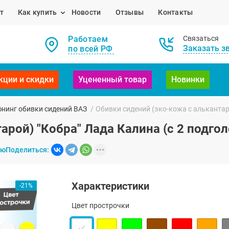
т
Как купить
Новости
Отзывы
Контакты
Работаем
Связаться
Заказать з
по всей РФ
кции и скидки
Уцененный товар
Новинки
нинг обивки сидений ВАЗ
/
Обивки сидений (эко-кожа с алькантар
арой) "Кобра" Лада Калина (с 2 подго
ию
Поделиться:
Характеристики
-21%
Цвет прострочки