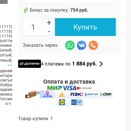
Бонус за покупку:
754 руб.
+
Купить
 1117)
-
 1118)
 1119)
ольятти
Заказать через:
Тюнинг
Белый
,
елтый
,
леный
,
1 884 руб.
4 платежа по
идений
антара
олитье
Оплата и доставка
Кобра
 задние
ловника
Россия
к-т.
Товар купили: 1