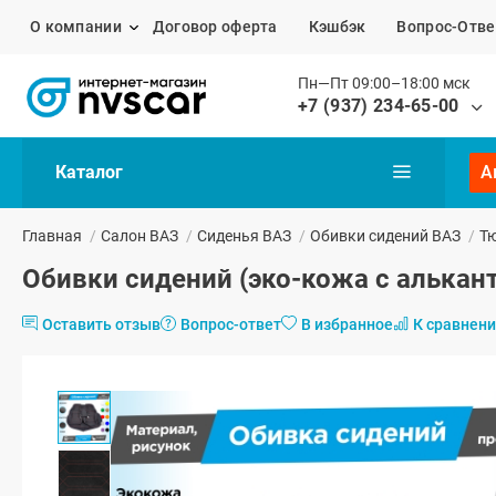
О компании
Договор оферта
Кэшбэк
Вопрос-Отве
Пн—Пт 09:00–18:00 мск
+7 (937) 234-65-00
Каталог
А
Главная
/
Салон ВАЗ
/
Сиденья ВАЗ
/
Обивки сидений ВАЗ
/
Тю
Обивки сидений (эко-кожа с алькант
Оставить отзыв
Вопрос-ответ
В избранное
К сравнен