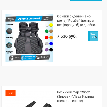
Обивки сидений (эко-
кожа) "Ромбы" (центр с
перфорацией) (с двойной
строчкой) Лада Калина (с
2 подголовниками)
7 536 руб.
Реснички фар "Спорт
-7%
(Зик-зак)" Лада Калина
(неокрашенные)