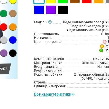
Модель
Лада Калина универсал (ВАЗ
Лада Калина седан (ВАЗ
Лада Калина хэтчбек (ВАЗ
Производитель
г. Т
Назначение
Цвет прострочки
Ж
Зе
Компонент салона
Обивки с
Материал обивки
Экокожа + Альк
Вид установки
На пен
Рисунок строчки
Комплект обивки
2 передних обивки, 2
(60/40), 4 подго
Страна
Единица измерения
Все характеристики