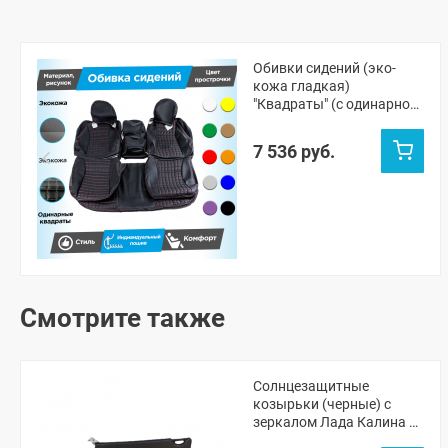
Обивки сидений (эко-
кожа гладкая)
"Квадраты" (с одинарной
строчкой) Лада Калина (с
2 подголовниками)
7 536 руб.
Смотрите также
Солнцезащитные
козырьки (черные) с
зеркалом Лада Калина 1-
2, Гранта