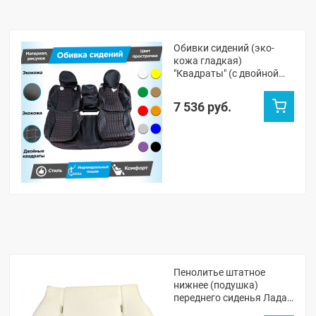
Обивки сидений (эко-
кожа гладкая)
"Квадраты" (с двойной
строчкой) Лада Калина (с
2 подголовниками)
7 536 руб.
Пенолитье штатное
нижнее (подушка)
переднего сиденья Лада
Калина