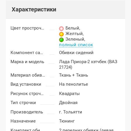
Характеристики
Цвет прострочки
Белый
,
Желтый
,
Зеленый
,
полный список
Компонент салона
Обивки сидений
Марка и модель
Лада Приора-2 хэтчбек (ВАЗ
21724)
Материал обивки
Ткань + Ткань
Вид установки
На пенолитье
Рисунок строчки
Квадраты
Тип строчки
Двойная
Производитель
г. Тольятти
Назначение
Тюнинг
Комплект обивки
2 передних обивки (левая,