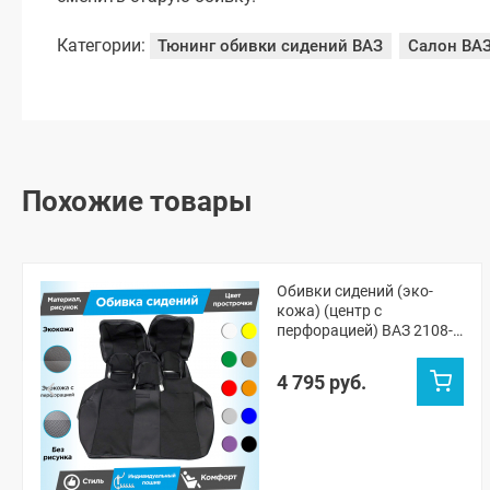
Категории:
Тюнинг обивки сидений ВАЗ
Салон ВА
Похожие товары
Обивки сидений (эко-
кожа) (центр с
перфорацией) ВАЗ 2108-
21099, 2113-2115, Лада
Нива 4х4 5д (ВАЗ 2131) (с
4 795 руб.
прострочкой)