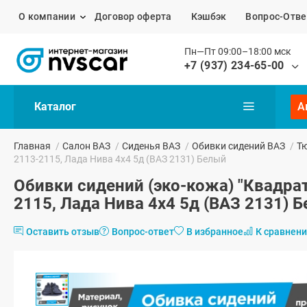
О компании
Договор оферта
Кэшбэк
Вопрос-Отве
Пн—Пт 09:00–18:00 мск
+7 (937) 234-65-00
Каталог
А
Главная
/
Салон ВАЗ
/
Сиденья ВАЗ
/
Обивки сидений ВАЗ
/
Тю
2113-2115, Лада Нива 4х4 5д (ВАЗ 2131) Белый
Обивки сидений (эко-кожа) "Квадрат
2115, Лада Нива 4х4 5д (ВАЗ 2131) 
Оставить отзыв
Вопрос-ответ
В избранное
К сравнен