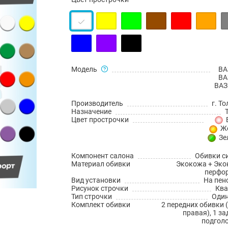
Модель
ВА
ВА
ВАЗ
Производитель
г. Т
Назначение
Цвет прострочки
Ж
Зе
Компонент салона
Обивки с
Материал обивки
Экокожа + Эко
перфо
Вид установки
На пен
Рисунок строчки
Ква
Тип строчки
Оди
Комплект обивки
2 передних обивки 
правая), 1 за
подгол