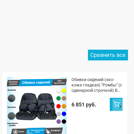
Обивки сидений (эко-
кожа гладкая) "Ромбы" (с
одинарной строчкой) ВАЗ
2108-21099, 2113-2115,
Лада Нива 4х4 5д (ВАЗ
6 851 руб.
2131)