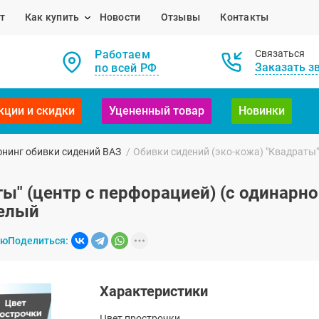
т
Как купить
Новости
Отзывы
Контакты
Работаем
Связаться
Заказать з
по всей РФ
кции и скидки
Уцененный товар
Новинки
нинг обивки сидений ВАЗ
/
Обивки сидений (эко-кожа) "Квадраты" 
ы" (центр с перфорацией) (с одинарно
Белый
ию
Поделиться:
Характеристики
Цвет прострочки