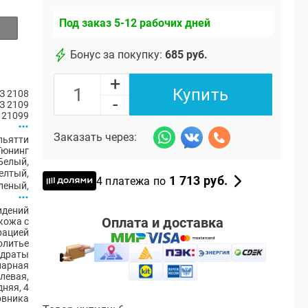
Под заказ 5-12 рабочих дней
Бонус за покупку:
685 руб.
+
Купить
З 2108
-
З 2109
 21099
Заказать через:
ольятти
Тюнинг
Белый
,
елтый
,
1 713 руб.
4 платежа по
леный
,
идений
Оплата и доставка
кожа с
рацией
олитье
драты
нарная
(левая,
дняя, 4
овника