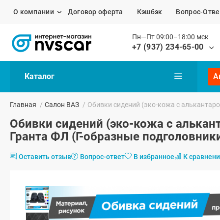
О компании
Договор оферта
Кэшбэк
Вопрос-Отве
Пн—Пт 09:00–18:00 мск
+7 (937) 234-65-00
Каталог
А
Главная
/
Салон ВАЗ
/
Обивки сидений (эко-кожа с алькантаро
Обивки сидений (эко-кожа с алькант
Гранта ФЛ (Г-образные подголовник
Оставить отзыв
Вопрос-ответ
В избранное
К сравнен