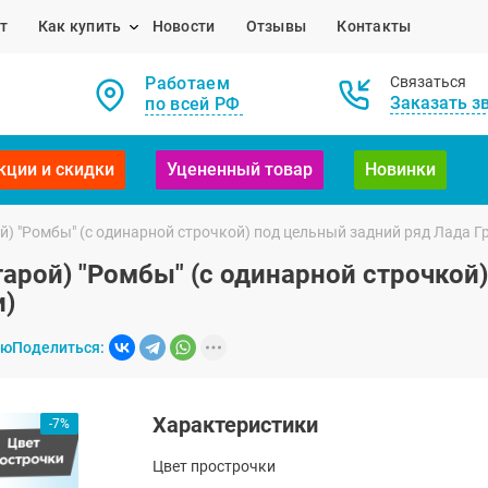
т
Как купить
Новости
Отзывы
Контакты
Работаем
Связаться
Заказать з
по всей РФ
кции и скидки
Уцененный товар
Новинки
й) "Ромбы" (с одинарной строчкой) под цельный задний ряд Лада Г
арой) "Ромбы" (с одинарной строчкой
и)
ию
Поделиться:
Характеристики
-7%
Цвет прострочки