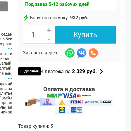
Под заказ 5-12 рабочих дней
Бонус за покупку:
932 руб.
+
Купить
 седан
-
этчбек
версал
Заказать через:
ольятти
Тюнинг
Белый
,
елтый
,
2 329 руб.
4 платежа по
леный
,
идений
Оплата и доставка
антара
олитье
Ромбы
нарная
цельная
вников
Товар купили: 5