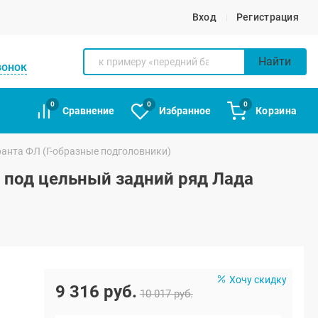
Вход
Регистрация
Найти
вонок
0
0
0
Сравнение
Избранное
Корзина
ранта ФЛ (Г-образные подголовники)
) под цельный задний ряд Лада
Хочу скидку
9 316 руб.
10 017 руб.