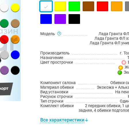
Модель
Лада Гранта ФЛ
Лада Гранта ФЛ х
Лада Гранта ФЛ уни
Производитель
г. Т
Назначение
Цвет прострочки
Ж
Зе
Компонент салона
Обивки с
Материал обивки
Экокожа + Альк
Вид установки
На пен
Рисунок строчки
Тип строчки
Оди
Комплект обивки
2 передних обивки, 1 
задняя, 4 обивки подголо
Все характеристики