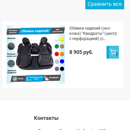
Обивки сидений (эко-
кожа) "Квадраты" (центр
с перфорацией) (с
двойной строчкой) под
цельный задний ряд
8 905 руб.
Лада Гранта ФЛ (Г-
образные подголовники)
Контакты