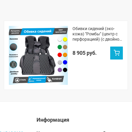
Обивки сидений (эко-
кожа) "Ромбы" (центр с
перфорацией) (с двойной
строчкой) под цельный
задний ряд Лада Гранта
8 905 руб.
ФЛ (Г-образные
подголовники)
Информация