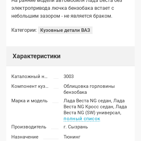
На ранние модели автомобиля Лада Веста без
электропривода лючка бензобака встает с
небольшим зазором - не является браком.
Категории:
Кузовные детали ВАЗ
Характеристики
Каталожный номер
3003
Компонент кузова
Облицовка горловины
бензобака
Марка и модель
Лада Веста NG седан,
Лада
Веста NG Кросс седан,
Лада
Веста NG (SW) универсал,
полный список
Производитель
г. Сызрань
Назначение
Тюнинг