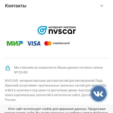
Контакты
Мы отвечаем за сохранность Ваших данных согласно закону
№152-ФЗ:
NVS-CAR - интернет-магазин автозапчастей для автомобилей Лада.
Широкий ассортимент оригинальных запасных частей для авто LADA
и ВАЗ в наличии и под заказ по доступным ценам. Быстрый подбор и
поиск оригинальных запчастей в каталоге на сайте. Доставка по всей
России.
NVS-CAR
© 2014 –
2026
Все права защищены
карта сайта
;
Этот сайт использует cookie для хранения данных. Продолжая
использовать сайт, Вы даете согласие на работу с этими файлами.