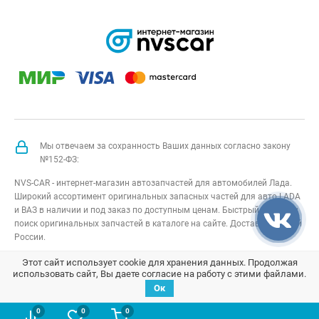
Мы отвечаем за сохранность Ваших данных согласно закону
№152-ФЗ:
NVS-CAR - интернет-магазин автозапчастей для автомобилей Лада.
Широкий ассортимент оригинальных запасных частей для авто LADA
и ВАЗ в наличии и под заказ по доступным ценам. Быстрый подбор и
поиск оригинальных запчастей в каталоге на сайте. Доставка по всей
России.
NVS-CAR
© 2014 –
2026
Все права защищены
карта сайта
;
Этот сайт использует cookie для хранения данных. Продолжая
использовать сайт, Вы даете согласие на работу с этими файлами.
Договор оферта
;
Политика конфиденциальности
Ок
0
0
0